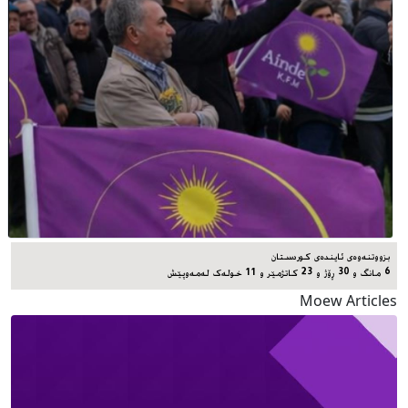
بزووتنەوەی ئایندەی کوردستان
6 مانگ و 30 ڕۆژ و 23 کاتژمێر و 11 خوله‌ک له‌مه‌وپێش‌
Moew Articles