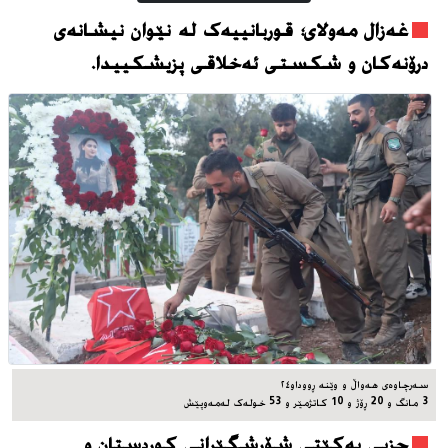
غەزال مەولای؛ قوربانییەک لە نێوان نیشانەی
درۆنەکان و شکستی ئەخلاقی پزیشکییدا.
سه‌رچاوه‌ی هه‌واڵ و وێنه‌ ڕووداو٢٤
3 مانگ و 20 ڕۆژ و 10 کاتژمێر و 53 خوله‌ک له‌مه‌وپێش‌
حزبی یەکێتی شۆڕشگێڕانی کوردستان و