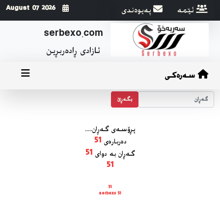
ئێمه
په‌یوه‌ندی
2026 August 07
serbexo.com
ئازادی ڕاده‌ربڕین
سەرەکی
بگه‌ڕێ
پڕۆسه‌ی گه‌ڕان.....
ده‌رباره‌ی
51
گه‌ڕان به دوای
51
51
51
serbexo 51