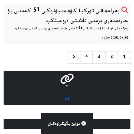
پەرلەمانی توركیا كۆمسیۆنێكی 51 كەسی بۆ
چارەسەری پرسی ئاشتی دروستكرد
پەرلەمانی توركیا كۆمسیۆنێكی 51 كەسی بۆ چارەسەری پرسی ئاشتی دروستكرد
2025-07-25 19:39
5
4
3
2
1
51
51
دواین بڵاوکراوه‌کان