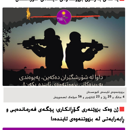
بزووتنه‌وه‌ی ئاینده‌ی کوردستان
4 مانگ و 20 ڕۆژ و 23 کاتژمێر و 59 خوله‌ک له‌مه‌وپێش‌
ژن وەک بزوێنەری گۆڕانکاری: پێگەی فەرماندەیی و
ڕابەرایەتی لە بزووتنەوەی ئایندەدا