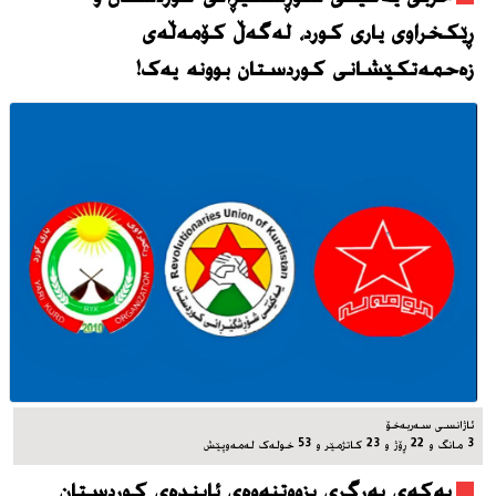
ڕێکخراوی یاری کورد، له‌گه‌ڵ کۆمەڵەی
زەحمەتکێشانی کوردستان بوونه‌ یه‌ک!
ئاژانسی سه‌ربه‌خۆ
3 مانگ و 22 ڕۆژ و 23 کاتژمێر و 53 خوله‌ک له‌مه‌وپێش‌
یه‌که‌ی به‌رگری بزووتنه‌وه‌ی ئاینده‌ی کوردستان