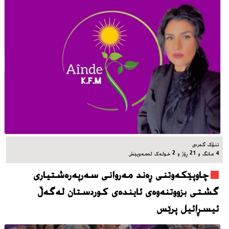
تنۆک گەردی
4 مانگ و 21 ڕۆژ و 2 خوله‌ک له‌مه‌وپێش‌
چاوپێکەوتنی ڕەند مەروانی سەرپەرەشتیاری
گشتی بزووتنەوەی ئایندەی کوردستان لەگەڵ
ئیسڕائیل پرێس