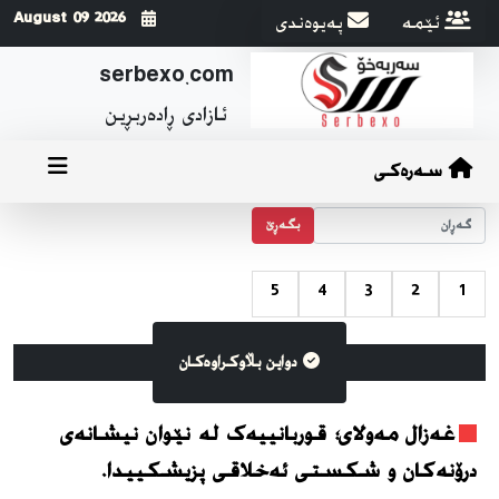
ئێمه
په‌یوه‌ندی
2026 August 09
serbexo.com
ئازادی ڕاده‌ربڕین
سەرەکی
بگه‌ڕێ
5
4
3
2
1
دواین بڵاوکراوه‌کان
غەزال مەولای؛ قوربانییەک لە نێوان نیشانەی
درۆنەکان و شکستی ئەخلاقی پزیشکییدا.