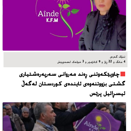
تنۆک گەردی
4 مانگ و 22 ڕۆژ و 9 کاتژمێر و 3 خوله‌ک له‌مه‌وپێش‌
چاوپێکەوتنی ڕەند مەروانی سەرپەرەشتیاری
گشتی بزووتنەوەی ئایندەی کوردستان لەگەڵ
ئیسڕائیل پرێس