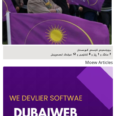
بزووتنەوەی ئایندەی کوردستان
7 مانگ و 1 ڕۆژ و 8 کاتژمێر و 12 خوله‌ک له‌مه‌وپێش‌
Moew Articles