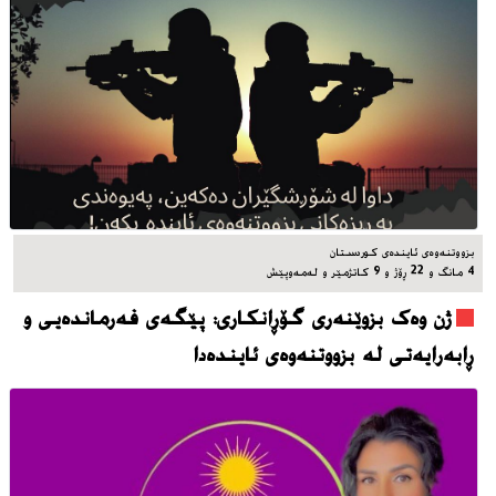
بزووتنه‌وه‌ی ئاینده‌ی کوردستان
4 مانگ و 22 ڕۆژ و 9 کاتژمێر و له‌مه‌وپێش‌
ژن وەک بزوێنەری گۆڕانکاری: پێگەی فەرماندەیی و
ڕابەرایەتی لە بزووتنەوەی ئایندەدا