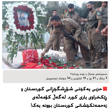
سه‌رچاوه‌ی هه‌واڵ و وێنه‌ ڕووداو٢٤
3 مانگ و 21 ڕۆژ و 19 کاتژمێر و 54 خوله‌ک له‌مه‌وپێش‌
حزبی یەکێتی شۆڕشگێڕانی کوردستان و
ڕێکخراوی یاری کورد، له‌گه‌ڵ کۆمەڵەی
زەحمەتکێشانی کوردستان بوونه‌ یه‌ک!