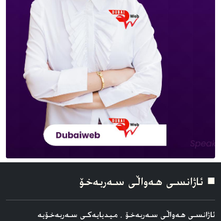
■ ئاژانسی هه‌واڵی سه‌ربه‌خۆ
ئاژانسی هه‌واڵی سه‌ربه‌خۆ ، میدیایەکی سەربەخۆیە