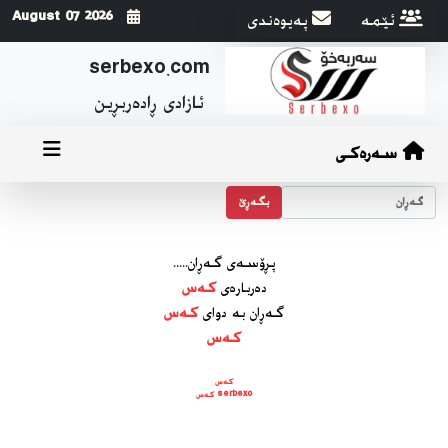
ئێمه
په‌یوه‌ندی
2026 August 07
serbexo.com
ئازادی ڕاده‌ربڕین
سەرەکی
بگه‌ڕێ
پڕۆسه‌ی گه‌ڕان.....
ده‌رباره‌ی
کەس
گه‌ڕان به دوای
کەس
کەس
کەس
serbexo کەس