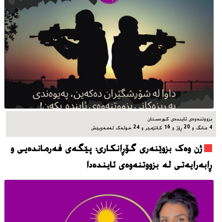
بزووتنه‌وه‌ی ئاینده‌ی کوردستان
4 مانگ و 20 ڕۆژ و 16 کاتژمێر و 24 خوله‌ک له‌مه‌وپێش‌
ژن وەک بزوێنەری گۆڕانکاری: پێگەی فەرماندەیی و
ڕابەرایەتی لە بزووتنەوەی ئایندەدا