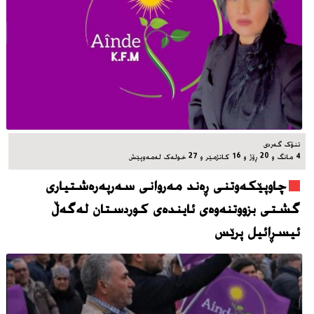
تنۆک گەردی
4 مانگ و 20 ڕۆژ و 16 کاتژمێر و 27 خوله‌ک له‌مه‌وپێش‌
چاوپێکەوتنی ڕەند مەروانی سەرپەرەشتیاری
گشتی بزووتنەوەی ئایندەی کوردستان لەگەڵ
ئیسڕائیل پرێس