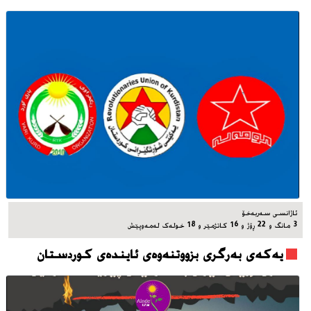
ئاژانسی سه‌ربه‌خۆ
3 مانگ و 22 ڕۆژ و 16 کاتژمێر و 18 خوله‌ک له‌مه‌وپێش‌
یه‌که‌ی به‌رگری بزووتنه‌وه‌ی ئاینده‌ی کوردستان