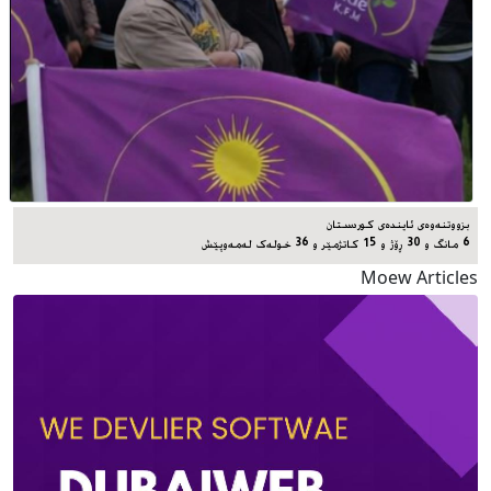
بزووتنەوەی ئایندەی کوردستان
6 مانگ و 30 ڕۆژ و 15 کاتژمێر و 36 خوله‌ک له‌مه‌وپێش‌
Moew Articles