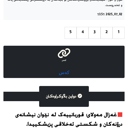
و ته‌ندروست.
2025-07-02 13:51
5
4
3
2
1
کەس
کەس
دواین بڵاوکراوه‌کان
غەزال مەولای؛ قوربانییەک لە نێوان نیشانەی
درۆنەکان و شکستی ئەخلاقی پزیشکییدا.