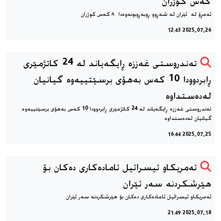
کەس کوژران
ئەمڕۆ لە ئێران لە شەڕوو ڕوبەڕوبونەوەدا ٨ کەس کوژران
2025-07-26 12:43
‎تەندروستی غەززە ڕایگەیاند لە 24 کاتژمێری
ڕابردوودا 10 کەس بەهۆی برسێتییەوە گیانیان
لەدەستداوە
‎تەندروستی غەززە ڕایگەیاند لە 24 کاتژمێری ڕابردوودا 10 کەس بەهۆی برسێتییەوە
گیانیان لەدەستداوە
2025-07-25 16:44
ئەمریکاو ئیسرائیل ئامادەکاری دەکان بۆ
هێرشکردنە سەر ئێران
ئەمریکاو ئیسرائیل ئامادەکاری دەکان بۆ هێرشکردنە سەر ئێران
2025-07-18 21:49