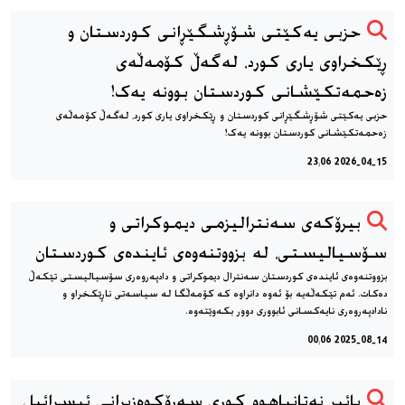
حزبی یەکێتی شۆڕشگێڕانی کوردستان و
ڕێکخراوی یاری کورد، له‌گه‌ڵ کۆمەڵەی
زەحمەتکێشانی کوردستان بوونه‌ یه‌ک!
حزبی یەکێتی شۆڕشگێڕانی کوردستان و ڕێکخراوی یاری کورد، له‌گه‌ڵ کۆمەڵەی
زەحمەتکێشانی کوردستان بوونه‌ یه‌ک!
2026-04-15 23:06
بیرۆکەی سەنترالیزمی دیموكراتی و
سۆسیالیستی، له بزووتنەوەی ئایندەی کوردستان
بزووتنەوەی ئایندەی کوردستان سه‌نترال دیموکراتی و دادپەروەری سۆسیالیستی تێکەڵ
دەکات. ئەم تێکەڵەیە بۆ ئەوە دانراوە کە کۆمه‌ڵگا له سیاسەتی ناڕێکخراو و
نادادپەروەری نایەکسانی ئابووری دوور بکەوێتەوە.
2025-08-14 00:06
یائیر نەتانیاهوو كوڕی سەرۆكوەزیرانی ئیسرائیل