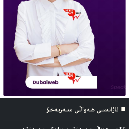
■ ئاژانسی هه‌واڵی سه‌ربه‌خۆ
ئاژانسی هه‌واڵی سه‌ربه‌خۆ ، میدیایەکی سەربەخۆیە