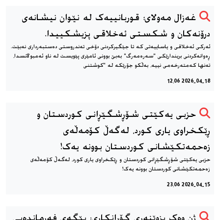
غەزال مەولای؛ قوربانییەک لە نێوان نیشانەی
درۆنەکان و شکستی ئەخلاقی پزیشکییدا.
ئەرکی ئەخلاقی و یاساییەتی کە تا جێگیرکردنی دۆخی تەندروستی دەستبەرداری نەبێت.
ڕەوانەکردنی بریندارێکی "سەرەمەرگ" بەبێ بوونی ئامێری پێویست لە ناو ئەمبوڵانسدا،
تەنها کەمتەرخەمی نییە، بەڵکو جۆرێکە لە "کوشتنی
2026-04-18 12:06
حزبی یەکێتی شۆڕشگێڕانی کوردستان و
ڕێکخراوی یاری کورد، له‌گه‌ڵ کۆمەڵەی
زەحمەتکێشانی کوردستان بوونه‌ یه‌ک!
حزبی یەکێتی شۆڕشگێڕانی کوردستان و ڕێکخراوی یاری کورد، له‌گه‌ڵ کۆمەڵەی
زەحمەتکێشانی کوردستان بوونه‌ یه‌ک!
2026-04-15 23:06
ژن وەک بزوێنەری گۆڕانکاری: پێگەی فەرماندەیی