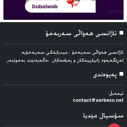
■ ئاژانسی هه‌واڵی سه‌ربه‌خۆ
ئاژانسی هه‌واڵی سه‌ربه‌خۆ ، میدیایەکی سەربەخۆیە
لەڕێگەیەوە زانیارییەکان و پەیامەکان دەگەیەنێت بەخوێنەر.
■ په‌یوه‌ندی
ئیمەیڵ:
contact@serbexo.net
سۆسیال مێدیا