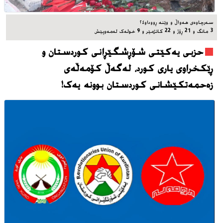
سه‌رچاوه‌ی هه‌واڵ و وێنه‌ ڕووداو٢٤
3 مانگ و 21 ڕۆژ و 22 کاتژمێر و 9 خوله‌ک له‌مه‌وپێش‌
حزبی یەکێتی شۆڕشگێڕانی کوردستان و
ڕێکخراوی یاری کورد، له‌گه‌ڵ کۆمەڵەی
زەحمەتکێشانی کوردستان بوونه‌ یه‌ک!