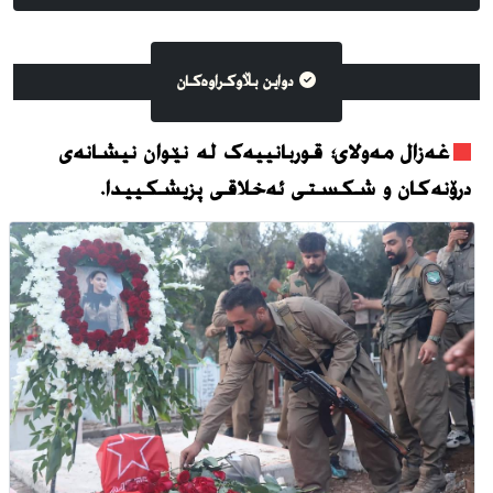
دواین بڵاوکراوه‌کان
غەزال مەولای؛ قوربانییەک لە نێوان نیشانەی
درۆنەکان و شکستی ئەخلاقی پزیشکییدا.