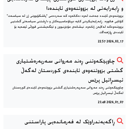
و ڕابەرایەتی لە بزووتنەوەی ئایندەدا
بزووتنەوەی ئایندە جەخت لەوە دەکاتەوە کە سەردەمی "پاشکۆبوونی ژن لە سیاسەت"
کۆتایی هاتووە. ڕابەرایەتیکردنی کایە دیپلۆماسییەکان و داڕشتنی سیاسەتی گشتیی
بزووتنەوەکە لەلایەن ژنانەوە، نیشانەی مۆدێرنبوون و تێگەیشتنی قووڵی ئێمەیە بۆ
ئایندەی ڕۆژهەڵات.
2026-03-17 22:57
چاوپێکەوتنی ڕەند مەروانی سەرپەرەشتیاری
گشتی بزووتنەوەی ئایندەی کوردستان لەگەڵ
ئیسڕائیل پرێس
چاوپێکەوتنی ڕەند مەروانی سەرپەرەشتیاری گشتی بزووتنەوەی ئایندەی کوردستان
لەگەڵ ئیسڕائیل پرێس
2026-01-07 23:48
ڕاگەیەندراوێک لە فەرماندەیی پاراستنی