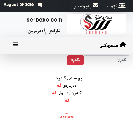
ئێمه
په‌یوه‌ندی
2026 August 09
serbexo.com
ئازادی ڕاده‌ربڕین
سەرەکی
بگه‌ڕێ
پڕۆسه‌ی گه‌ڕان.....
ده‌رباره‌ی
لە
گه‌ڕان به دوای
لە
لە
لە
serbexo لە