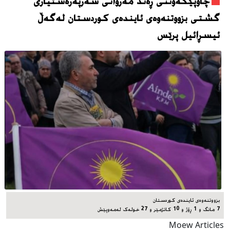
چاوپێکەوتنی ڕەند مەروانی سەرپەرەشتیاری
گشتی بزووتنەوەی ئایندەی کوردستان لەگەڵ
ئیسڕائیل پرێس
بزووتنەوەی ئایندەی کوردستان
7 مانگ و 1 ڕۆژ و 10 کاتژمێر و 27 خوله‌ک له‌مه‌وپێش‌
Moew Articles