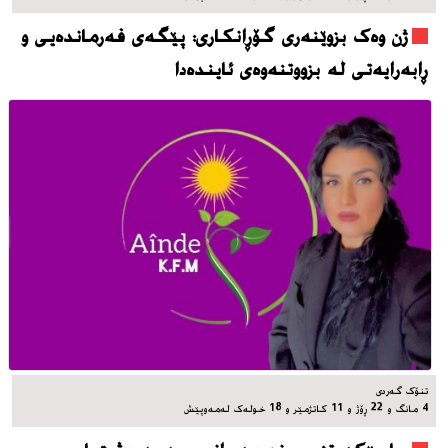
ژن وەک بزوێنەری گۆڕانکاری: پێگەی فەرماندەیی و
ڕابەرایەتی لە بزووتنەوەی ئایندەدا
تنۆک گەردی
4 مانگ و 22 ڕۆژ و 11 کاتژمێر و 18 خوله‌ک له‌مه‌وپێش‌