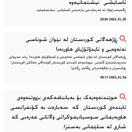
ئاسایشی نیشتمانیەوە
ڕاگەیەندراوێک لە فەرماندەیی پاراستنی ئاسایشی نیشتمانیەوە
2026-01-05 20:09
ڕۆژهەڵاتی کوردستان لە نێوان شوناسی
نەتەوەیی و ئایدۆلۆژیای هاوردەدا
ڕۆژهەڵاتی کوردستان لە نێوان شوناسی نەتەوەیی و ئایدۆلۆژیای هاوردەدا ڕەند مەریوانی
سەرپەرشتیاری گشتی بزووتنەوەی ئایندەی کوردستان کۆمەڵانی خەڵکی کوردستان!
ڕۆشنبیران و تێکۆشەرانی ڕێگەی ڕزگاری!
2026-01-04 00:17
خوێندنه‌وه‌یه‌ک بۆ به‌یاننامه‌که‌ی بزووتنه‌وه‌ی
ئاینده‌ی کوردستان که سه‌باره‌ت به كۆنفرانسی
هاوپەیمانی سوسیادیموكراتی وڵاتانی عەرەبی که
شاری له سلێمانی به‌سترا.