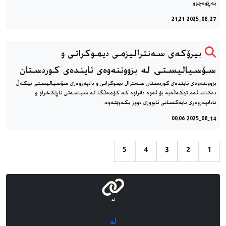
به‌ڕێوه‌چوو
2025-08-27 21:21
بیرۆکەی سەنترالیزمی دیموكراتی و
سۆسیالیستی، له بزووتنەوەی ئایندەی کوردستان
بزووتنەوەی ئایندەی کوردستان سه‌نترال دیموکراتی و دادپەروەری سۆسیالیستی تێکەڵ
دەکات. ئەم تێکەڵەیە بۆ ئەوە دانراوە کە کۆمه‌ڵگا له سیاسەتی ناڕێکخراو و
نادادپەروەری نایەکسانی ئابووری دوور بکەوێتەوە.
2025-08-14 00:06
5
4
3
2
1
لە
لە