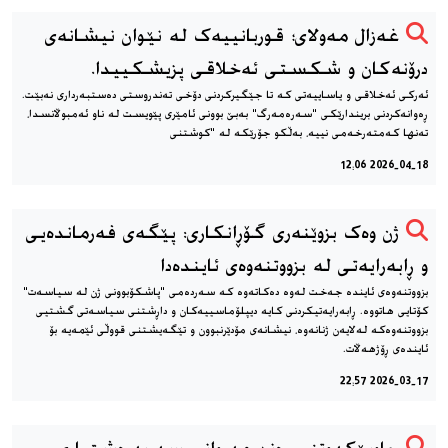
غەزال مەولای؛ قوربانییەک لە نێوان نیشانەی
درۆنەکان و شکستی ئەخلاقی پزیشکییدا.
ئەرکی ئەخلاقی و یاساییەتی کە تا جێگیرکردنی دۆخی تەندروستی دەستبەرداری نەبێت.
ڕەوانەکردنی بریندارێکی "سەرەمەرگ" بەبێ بوونی ئامێری پێویست لە ناو ئەمبوڵانسدا،
تەنها کەمتەرخەمی نییە، بەڵکو جۆرێکە لە "کوشتنی
2026-04-18 12:06
ژن وەک بزوێنەری گۆڕانکاری: پێگەی فەرماندەیی
و ڕابەرایەتی لە بزووتنەوەی ئایندەدا
بزووتنەوەی ئایندە جەخت لەوە دەکاتەوە کە سەردەمی "پاشکۆبوونی ژن لە سیاسەت"
کۆتایی هاتووە. ڕابەرایەتیکردنی کایە دیپلۆماسییەکان و داڕشتنی سیاسەتی گشتیی
بزووتنەوەکە لەلایەن ژنانەوە، نیشانەی مۆدێرنبوون و تێگەیشتنی قووڵی ئێمەیە بۆ
ئایندەی ڕۆژهەڵات.
2026-03-17 22:57