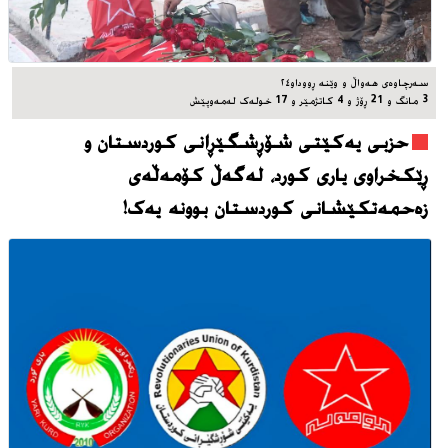
سه‌رچاوه‌ی هه‌واڵ و وێنه‌ ڕووداو٢٤
3 مانگ و 21 ڕۆژ و 4 کاتژمێر و 17 خوله‌ک له‌مه‌وپێش‌
حزبی یەکێتی شۆڕشگێڕانی کوردستان و
ڕێکخراوی یاری کورد، له‌گه‌ڵ کۆمەڵەی
زەحمەتکێشانی کوردستان بوونه‌ یه‌ک!