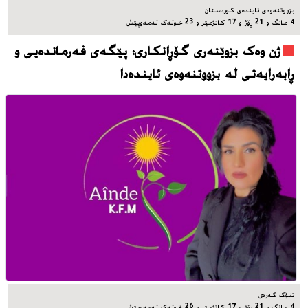
بزووتنه‌وه‌ی ئاینده‌ی کوردستان
4 مانگ و 21 ڕۆژ و 17 کاتژمێر و 23 خوله‌ک له‌مه‌وپێش‌
ژن وەک بزوێنەری گۆڕانکاری: پێگەی فەرماندەیی و
ڕابەرایەتی لە بزووتنەوەی ئایندەدا
تنۆک گەردی
4 مانگ و 21 ڕۆژ و 17 کاتژمێر و 26 خوله‌ک له‌مه‌وپێش‌