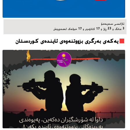
ئاژانسی سه‌ربه‌خۆ
3 مانگ و 23 ڕۆژ و 17 کاتژمێر و 17 خوله‌ک له‌مه‌وپێش‌
یه‌که‌ی به‌رگری بزووتنه‌وه‌ی ئاینده‌ی کوردستان