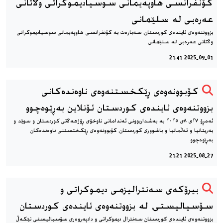
كۆنفرانسی هاوپەیمانی سوسیادیموكراتی وڵاتانی
عەرەبی له سلێمانی
بزووتنه‌وه‌ی ئاینده‌ی کوردستان، سه‌باره‌ت به كۆنفرانسی هاوپەیمانی سوسیادیموكراتی
وڵاتانی عەرەبی له سلێمانی
2025-09-01 21:41
کۆبوونه‌وه‌ی ڕێکخستنه‌وه‌ی ناوه‌نده‌کانی
بزووتنه‌وه‌ی ئاینده‌ی کوردستان ئۆنلاین به‌ڕێوه‌چوو
ئه‌مڕۆ‌ ٢٧ی ٨ی ٢٠٢٥ به به‌شداربوونی ئه‌ندامانی ناوخۆی ڕۆژهه‌ڵاتی کوردستان و سوێد و
به‌ریتانیا و ئه‌ڵمانیا و باشووری کوردستان، کۆبوونه‌وه‌‌ی ڕێکختستنی ناوه‌نده‌کان
به‌ڕێوه‌چوو
2025-08-27 21:21
بیرۆکەی سەنترالیزمی دیموكراتی و
سۆسیالیستی، له بزووتنەوەی ئایندەی کوردستان
بزووتنەوەی ئایندەی کوردستان سه‌نترال دیموکراتی و دادپەروەری سۆسیالیستی تێکەڵ