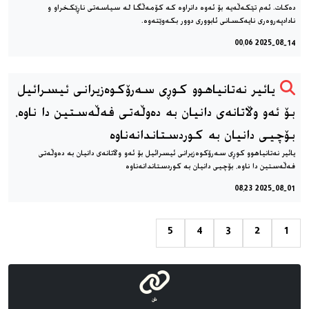
دەکات. ئەم تێکەڵەیە بۆ ئەوە دانراوە کە کۆمه‌ڵگا له سیاسەتی ناڕێکخراو و
نادادپەروەری نایەکسانی ئابووری دوور بکەوێتەوە.
2025-08-14 00:06
یائیر نەتانیاهوو كوڕی سەرۆكوەزیرانی ئیسرائیل
بۆ ئەو وڵاتانەی دانیان بە دەوڵەتی فەڵەستین دا ناوە،
بۆچیی دانیان بە کوردستاندانەناوە
یائیر نەتانیاهوو كوڕی سەرۆكوەزیرانی ئیسرائیل بۆ ئەو وڵاتانەی دانیان بە دەوڵەتی
فەڵەستین دا ناوە، بۆچیی دانیان بە کوردستاندانەناوە
2025-08-01 08:23
5
4
3
2
1
دان