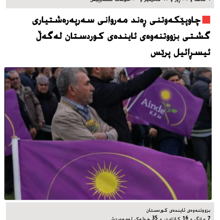
چاوپێکەوتنی ڕەند مەروانی سەرپەرەشتیاری
گشتی بزووتنەوەی ئایندەی کوردستان لەگەڵ
ئیسڕائیل پرێس
بزووتنەوەی ئایندەی کوردستان
7 مانگ و 16 کاتژمێر و 35 خوله‌ک له‌مه‌وپێش‌