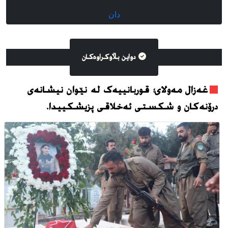
دان
دواین بڵاوکراوه‌کان
غەزال مەولای؛ قوربانییەک لە نێوان نیشانەی
درۆنەکان و شکستی ئەخلاقی پزیشکییدا.