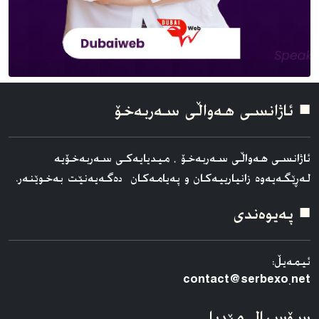
■ ئاژانسی هه‌واڵی سه‌ربه‌خۆ
ئاژانسی هه‌واڵی سه‌ربه‌خۆ ، میدیایەکی سەربەخۆیە
لەڕێگەیەوە زانیارییەکان و پەیامەکان دەگەیەنێت بەخوێنەر.
■ په‌یوه‌ندی
ئیمەیڵ:
contact@serbexo.net
سۆسیال مێدیا