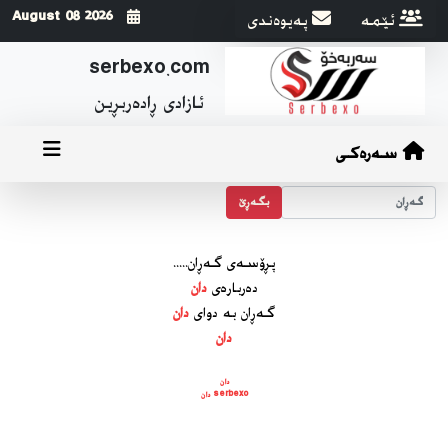
ئێمه
په‌یوه‌ندی
2026 August 08
serbexo.com
ئازادی ڕاده‌ربڕین
سەرەکی
بگه‌ڕێ
پڕۆسه‌ی گه‌ڕان.....
ده‌رباره‌ی
دان
گه‌ڕان به دوای
دان
دان
دان
serbexo دان