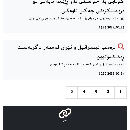
کۆتایی به خواستی ئه‌و ڕژێمه‌ نایه‌نێ بۆ
دروستکردنی چه‌کی ناوه‌کی
پێویسته‌ ئیسرایل به‌رده‌وام بێت له له هێرشه‌کانی بۆ سه‌ر ڕژێمی ئێران
2025-06-29 09:27
ترەمپ ئیسرائیل و ئێران لەسەر ئاگربەست
ڕێککەوتوون
ترەمپ ئیسرائیل و ئێران لەسەر ئاگربەست ڕێککەوتوون
2025-06-24 00:20
5
4
3
2
1
توانای