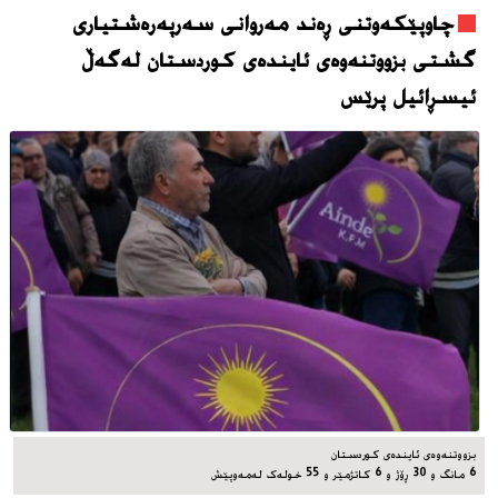
چاوپێکەوتنی ڕەند مەروانی سەرپەرەشتیاری
گشتی بزووتنەوەی ئایندەی کوردستان لەگەڵ
ئیسڕائیل پرێس
بزووتنەوەی ئایندەی کوردستان
6 مانگ و 30 ڕۆژ و 6 کاتژمێر و 55 خوله‌ک له‌مه‌وپێش‌