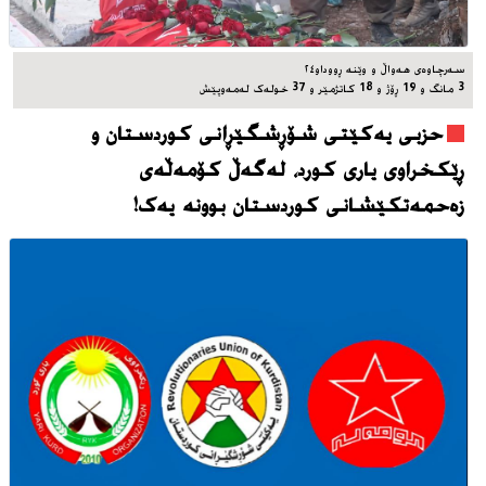
سه‌رچاوه‌ی هه‌واڵ و وێنه‌ ڕووداو٢٤
3 مانگ و 19 ڕۆژ و 18 کاتژمێر و 37 خوله‌ک له‌مه‌وپێش‌
حزبی یەکێتی شۆڕشگێڕانی کوردستان و
ڕێکخراوی یاری کورد، له‌گه‌ڵ کۆمەڵەی
زەحمەتکێشانی کوردستان بوونه‌ یه‌ک!