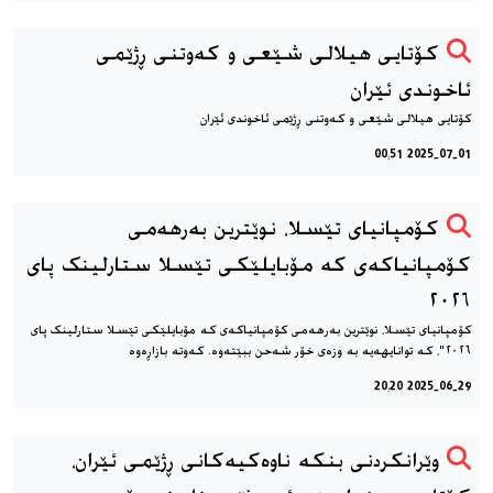
کۆتایی هیلالی شێعی و کەوتنی ڕژێمی
ئاخوندی ئێران
کۆتایی هیلالی شێعی و کەوتنی ڕژێمی ئاخوندی ئێران
2025-07-01 00:51
کۆمپانیای تێسلا، نوێترین بەرهەمی
کۆمپانیاکەی کە مۆبایلێکی تێسلا ستارلینک پای
٢٠٢٦
کۆمپانیای تێسلا، نوێترین بەرهەمی کۆمپانیاکەی کە مۆبایلێکی تێسلا ستارلینک پای
٢٠٢٦"، کە توانایهەیە بە وزەی خۆر شەحن ببێتەوە. کەوتە بازاڕەوە
2025-06-29 20:20
وێرانکردنی بنکه‌ ناوه‌کیه‌کانی ڕژێمی ئێران،