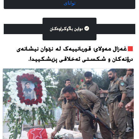
توانای
دواین بڵاوکراوه‌کان
غەزال مەولای؛ قوربانییەک لە نێوان نیشانەی
درۆنەکان و شکستی ئەخلاقی پزیشکییدا.