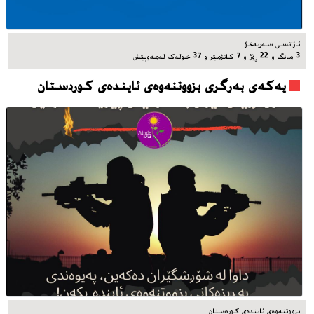
ئاژانسی سه‌ربه‌خۆ
3 مانگ و 22 ڕۆژ و 7 کاتژمێر و 37 خوله‌ک له‌مه‌وپێش‌
یه‌که‌ی به‌رگری بزووتنه‌وه‌ی ئاینده‌ی کوردستان
بزووتنه‌وه‌ی ئاینده‌ی کوردستان