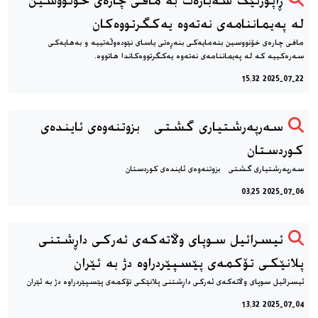
ڕاپۆرتێک سەبارەت بە مافی چارەی خۆنووسین
لە په‌یماننامه‌ی نەتەوە یەکگرتووەکان
مافی چارەی خۆنووسین بنەمایەکی بنەڕەتی یاسای نێودەوڵەتییە و بەهایەکی
سەرەکییە کە لە په‌یماننامه‌ی نەتەوە یەکگرتووەکاندا هاتووە.
2025-07-22 15:32
سەرپەرشتیاری گشتی بزوتنەوەی ئایندەی
كوردستان
سەرپەرشتیاری گشتی بزوتنەوەی ئایندەی كوردستان
2025-07-06 03:25
ئیسرائیل سوپای وڵاتەکەی ئەرکی داڕشتنی
پلانێکی تۆکمەی پێسپێردراوە دژ بە ئێران
ئیسرائیل سوپای وڵاتەکەی ئەرکی داڕشتنی پلانێکی تۆکمەی پێسپێردراوە دژ بە ئێران
2025-07-04 13:32