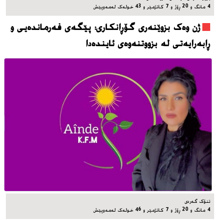
4 مانگ و 20 ڕۆژ و 7 کاتژمێر و 43 خوله‌ک له‌مه‌وپێش‌
ژن وەک بزوێنەری گۆڕانکاری: پێگەی فەرماندەیی و
ڕابەرایەتی لە بزووتنەوەی ئایندەدا
تنۆک گەردی
4 مانگ و 20 ڕۆژ و 7 کاتژمێر و 46 خوله‌ک له‌مه‌وپێش‌