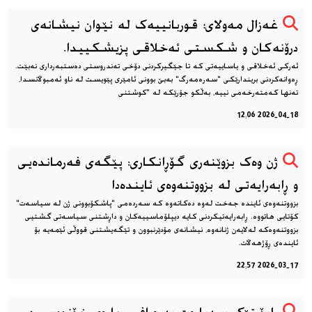
غەزال مەولای؛ قوربانییەک لە نێوان نیشانەی
درۆنەکان و شکستی ئەخلاقی پزیشکییدا.
ئەرکی ئەخلاقی و یاساییەتی کە تا جێگیرکردنی دۆخی تەندروستی دەستبەرداری نەبێت.
ڕەوانەکردنی بریندارێکی "سەرەمەرگ" بەبێ بوونی ئامێری پێویست لە ناو ئەمبوڵانسدا،
تەنها کەمتەرخەمی نییە، بەڵکو جۆرێکە لە "کوشتنی
2026-04-18 12:06
ژن وەک بزوێنەری گۆڕانکاری: پێگەی فەرماندەیی
و ڕابەرایەتی لە بزووتنەوەی ئایندەدا
بزووتنەوەی ئایندە جەخت لەوە دەکاتەوە کە سەردەمی "پاشکۆبوونی ژن لە سیاسەت"
کۆتایی هاتووە. ڕابەرایەتیکردنی کایە دیپلۆماسییەکان و داڕشتنی سیاسەتی گشتیی
بزووتنەوەکە لەلایەن ژنانەوە، نیشانەی مۆدێرنبوون و تێگەیشتنی قووڵی ئێمەیە بۆ
ئایندەی ڕۆژهەڵات.
2026-03-17 22:57