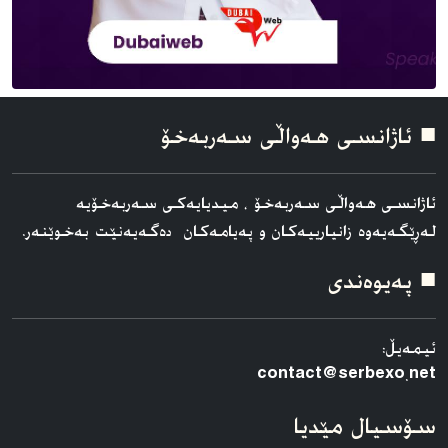
■ ئاژانسی هه‌واڵی سه‌ربه‌خۆ
ئاژانسی هه‌واڵی سه‌ربه‌خۆ ، میدیایەکی سەربەخۆیە
لەڕێگەیەوە زانیارییەکان و پەیامەکان دەگەیەنێت بەخوێنەر.
■ په‌یوه‌ندی
ئیمەیڵ:
contact@serbexo.net
سۆسیال مێدیا