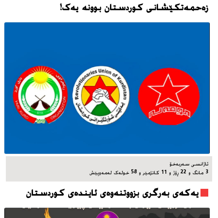
زەحمەتکێشانی کوردستان بوونه‌ یه‌ک!
ئاژانسی سه‌ربه‌خۆ
3 مانگ و 22 ڕۆژ و 11 کاتژمێر و 58 خوله‌ک له‌مه‌وپێش‌
یه‌که‌ی به‌رگری بزووتنه‌وه‌ی ئاینده‌ی کوردستان