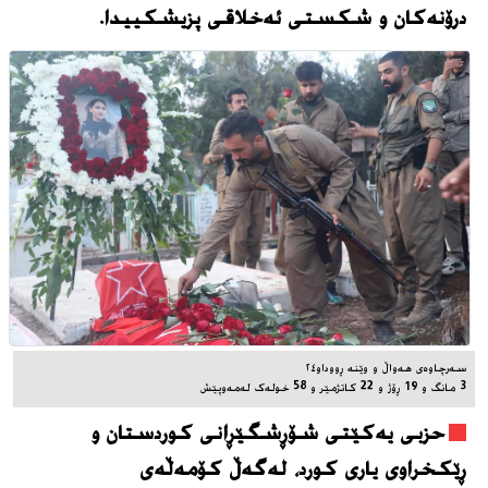
درۆنەکان و شکستی ئەخلاقی پزیشکییدا.
سه‌رچاوه‌ی هه‌واڵ و وێنه‌ ڕووداو٢٤
3 مانگ و 19 ڕۆژ و 22 کاتژمێر و 58 خوله‌ک له‌مه‌وپێش‌
حزبی یەکێتی شۆڕشگێڕانی کوردستان و
ڕێکخراوی یاری کورد، له‌گه‌ڵ کۆمەڵەی