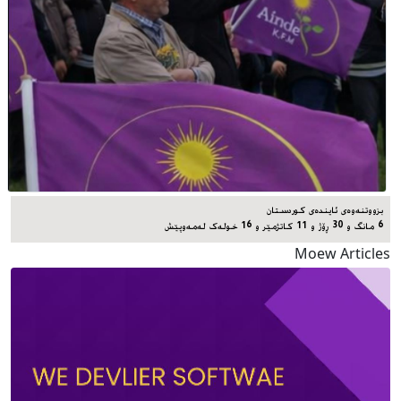
بزووتنەوەی ئایندەی کوردستان
6 مانگ و 30 ڕۆژ و 11 کاتژمێر و 16 خوله‌ک له‌مه‌وپێش‌
Moew Articles