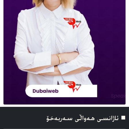
■ ئاژانسی هه‌واڵی سه‌ربه‌خۆ