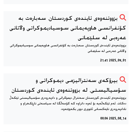
بزووتنه‌وه‌ی ئاینده‌ی کوردستان، سه‌باره‌ت به
كۆنفرانسی هاوپەیمانی سوسیادیموكراتی وڵاتانی
عەرەبی له سلێمانی
بزووتنه‌وه‌ی ئاینده‌ی کوردستان، سه‌باره‌ت به كۆنفرانسی هاوپەیمانی سوسیادیموكراتی
وڵاتانی عەرەبی له سلێمانی
2025-09-01 21:41
بیرۆکەی سەنترالیزمی دیموكراتی و
سۆسیالیستی، له بزووتنەوەی ئایندەی کوردستان
بزووتنەوەی ئایندەی کوردستان سه‌نترال دیموکراتی و دادپەروەری سۆسیالیستی تێکەڵ
دەکات. ئەم تێکەڵەیە بۆ ئەوە دانراوە کە کۆمه‌ڵگا له سیاسەتی ناڕێکخراو و
نادادپەروەری نایەکسانی ئابووری دوور بکەوێتەوە.
2025-08-14 00:06