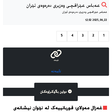
عەباس عێراقچی وەزیری دەرەوەی ئێران
عەباس عێراقچی وەزیری دەرەوەی ئێران
2025-06-22 12:02
5
4
3
2
1
تایبەتە
تایبەتە
دواین بڵاوکراوه‌کان
غەزال مەولای؛ قوربانییەک لە نێوان نیشانەی