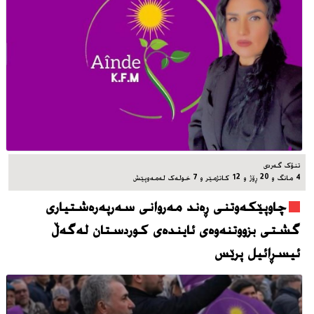
تنۆک گەردی
4 مانگ و 20 ڕۆژ و 12 کاتژمێر و 7 خوله‌ک له‌مه‌وپێش‌
چاوپێکەوتنی ڕەند مەروانی سەرپەرەشتیاری
گشتی بزووتنەوەی ئایندەی کوردستان لەگەڵ
ئیسڕائیل پرێس