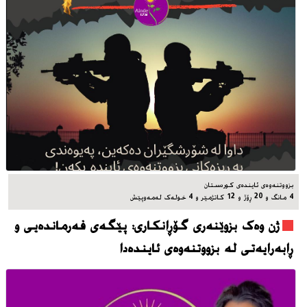
بزووتنه‌وه‌ی ئاینده‌ی کوردستان
4 مانگ و 20 ڕۆژ و 12 کاتژمێر و 4 خوله‌ک له‌مه‌وپێش‌
ژن وەک بزوێنەری گۆڕانکاری: پێگەی فەرماندەیی و
ڕابەرایەتی لە بزووتنەوەی ئایندەدا