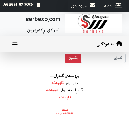
ئێمه
په‌یوه‌ندی
2026 August 07
serbexo.com
ئازادی ڕاده‌ربڕین
سەرەکی
بگه‌ڕێ
پڕۆسه‌ی گه‌ڕان.....
ده‌رباره‌ی
تایبەتە
گه‌ڕان به دوای
تایبەتە
تایبەتە
تایبەتە
serbexo تایبەتە