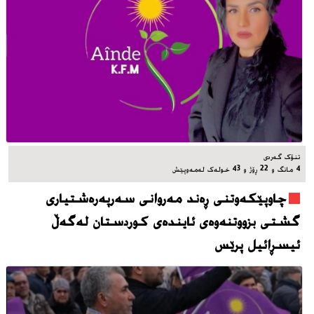
تنۆک گەردی
4 مانگ و 22 ڕۆژ و 43 خوله‌ک له‌مه‌وپێش‌
چاوپێکەوتنی ڕەند مەروانی سەرپەرەشتیاری
گشتی بزووتنەوەی ئایندەی کوردستان لەگەڵ
ئیسڕائیل پرێس