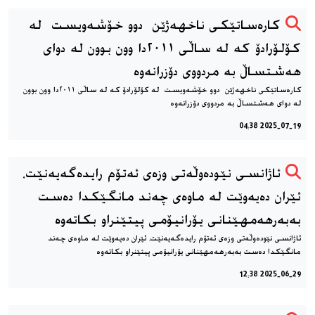
کارەساتێکی ناخهەژێن دوو خۆشەویست لە
کۆلۆرادۆ کە لە ساڵی ٢٠١١دا وون بوون لە دوای
هەشتساڵ بە مردووی دۆزرانەوە
کارەساتێکی ناخهەژێن دوو خۆشەویست لە کۆلۆرادۆ کە لە ساڵی ٢٠١١دا وون بوون
لە دوای هەشتساڵ بە مردووی دۆزرانەوە
2025-07-19 04:38
ئاژانسی نێودەوڵەتی وزەی ئەتۆم رایدەگەیەنێت،
ئێران دەیەوێت لە ماوەی چەند مانگێکدا دەست
بەبەرهەمهێنانی یۆرانیۆمی پیتێنراو بکاتەوە
ئاژانسی نێودەوڵەتی وزەی ئەتۆم رایدەگەیەنێت، ئێران دەیەوێت لە ماوەی چەند
مانگێکدا دەست بەبەرهەمهێنانی یۆرانیۆمی پیتێنراو بکاتەوە
2025-06-29 12:38