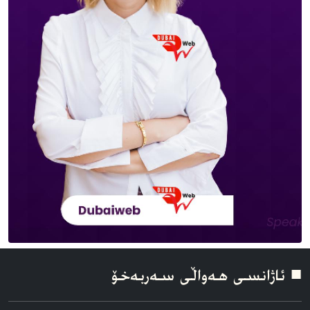
■ ئاژانسی هه‌واڵی سه‌ربه‌خۆ