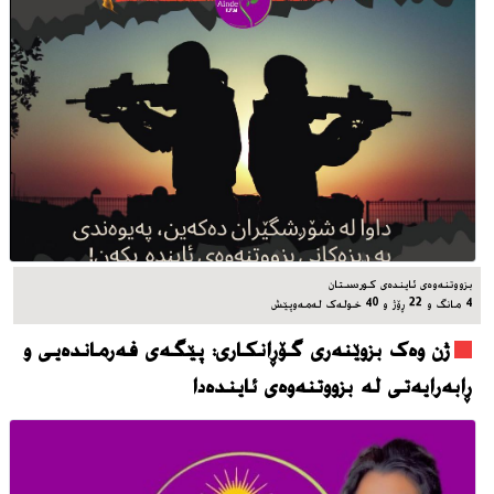
بزووتنه‌وه‌ی ئاینده‌ی کوردستان
4 مانگ و 22 ڕۆژ و 40 خوله‌ک له‌مه‌وپێش‌
ژن وەک بزوێنەری گۆڕانکاری: پێگەی فەرماندەیی و
ڕابەرایەتی لە بزووتنەوەی ئایندەدا