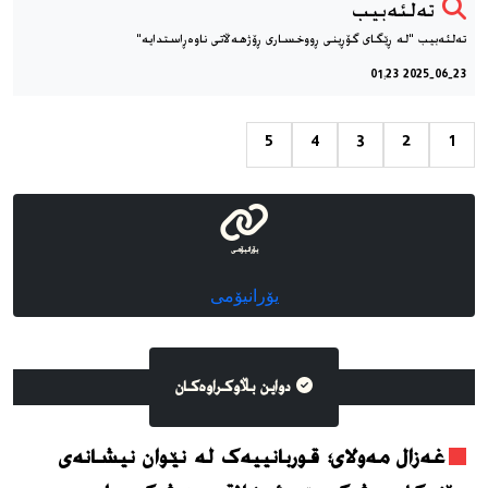
تەلئەبیب
تەلئەبیب "لە ڕێگای گۆڕینی ڕووخساری ڕۆژهەڵاتی ناوەڕاستدایە"
2025-06-23 01:23
5
4
3
2
1
یۆرانیۆمی
یۆرانیۆمی
دواین بڵاوکراوه‌کان
غەزال مەولای؛ قوربانییەک لە نێوان نیشانەی