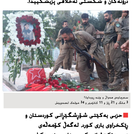
درۆنەکان و شکستی ئەخلاقی پزیشکییدا.
سه‌رچاوه‌ی هه‌واڵ و وێنه‌ ڕووداو٢٤
3 مانگ و 21 ڕۆژ و 11 کاتژمێر و 34 خوله‌ک له‌مه‌وپێش‌
حزبی یەکێتی شۆڕشگێڕانی کوردستان و
ڕێکخراوی یاری کورد، له‌گه‌ڵ کۆمەڵەی