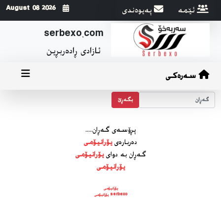
ئێمه
په‌یوه‌ندی
2026 August 08
serbexo.com
ئازادی ڕاده‌ربڕین
سەرەکی
بگه‌ڕێ
پڕۆسه‌ی گه‌ڕان.....
ده‌رباره‌ی
یۆرانیۆمی
گه‌ڕان به دوای
یۆرانیۆمی
یۆرانیۆمی
یۆرانیۆمی
serbexo یۆرانیۆمی