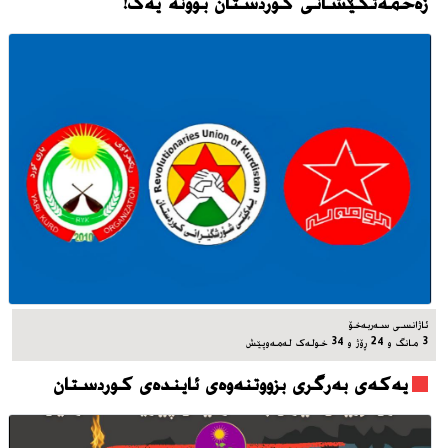
زەحمەتکێشانی کوردستان بوونه‌ یه‌ک!
ئاژانسی سه‌ربه‌خۆ
3 مانگ و 24 ڕۆژ و 34 خوله‌ک له‌مه‌وپێش‌
یه‌که‌ی به‌رگری بزووتنه‌وه‌ی ئاینده‌ی کوردستان