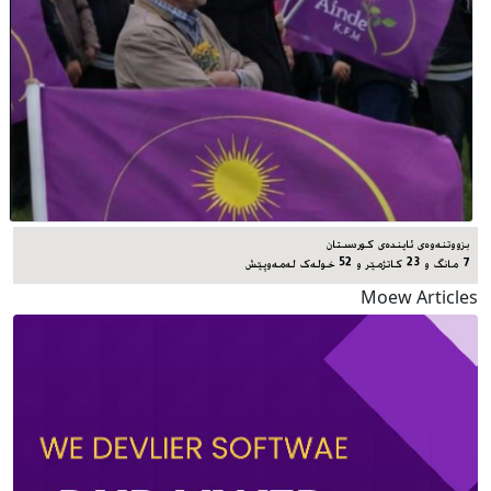
بزووتنەوەی ئایندەی کوردستان
7 مانگ و 23 کاتژمێر و 52 خوله‌ک له‌مه‌وپێش‌
Moew Articles