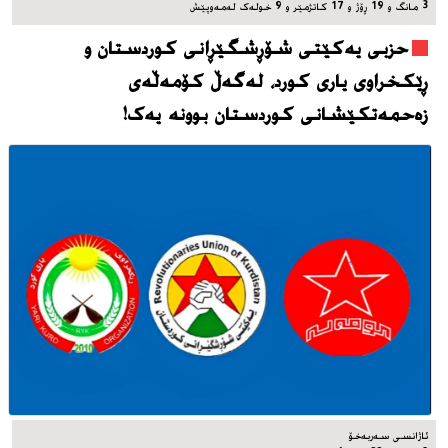
3 مانگ و 19 ڕۆژ و 17 کاتژمێر و 9 خوله‌ک له‌مه‌وپێش‌
حزبی یەکێتی شۆڕشگێڕانی کوردستان و
ڕێکخراوی یاری کورد، له‌گه‌ڵ کۆمەڵەی
زەحمەتکێشانی کوردستان بوونه‌ یه‌ک!
ئاژانسی سه‌ربه‌خۆ