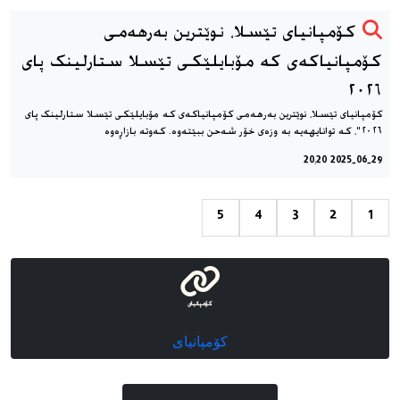
کۆمپانیای تێسلا، نوێترین بەرهەمی
کۆمپانیاکەی کە مۆبایلێکی تێسلا ستارلینک پای
٢٠٢٦
کۆمپانیای تێسلا، نوێترین بەرهەمی کۆمپانیاکەی کە مۆبایلێکی تێسلا ستارلینک پای
٢٠٢٦"، کە توانایهەیە بە وزەی خۆر شەحن ببێتەوە. کەوتە بازاڕەوە
2025-06-29 20:20
5
4
3
2
1
کۆمپانیای
کۆمپانیای