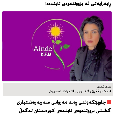
ڕابەرایەتی لە بزووتنەوەی ئایندەدا
تنۆک گەردی
4 مانگ و 20 ڕۆژ و 6 کاتژمێر و 18 خوله‌ک له‌مه‌وپێش‌
چاوپێکەوتنی ڕەند مەروانی سەرپەرەشتیاری
گشتی بزووتنەوەی ئایندەی کوردستان لەگەڵ