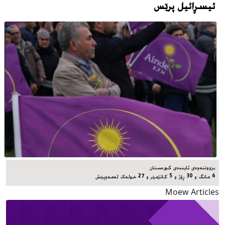
ئیسڕائیل پرێس
بزووتنەوەی ئایندەی کوردستان
6 مانگ و 30 ڕۆژ و 5 کاتژمێر و 27 خوله‌ک له‌مه‌وپێش‌
Moew Articles