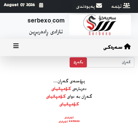
ئێمه
په‌یوه‌ندی
2026 August 07
serbexo.com
ئازادی ڕاده‌ربڕین
سەرەکی
بگه‌ڕێ
پڕۆسه‌ی گه‌ڕان.....
ده‌رباره‌ی
کۆمپانیای
گه‌ڕان به دوای
کۆمپانیای
کۆمپانیای
کۆمپانیای
serbexo کۆمپانیای