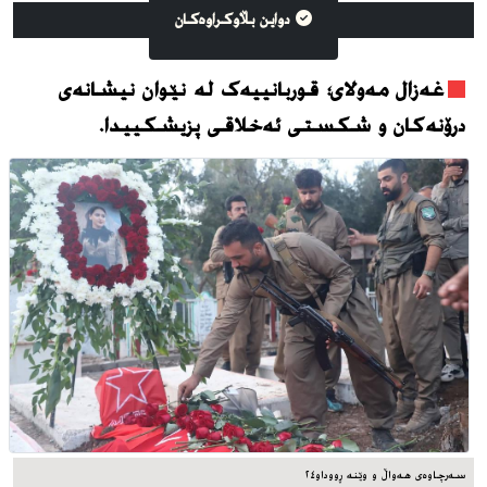
دواین بڵاوکراوه‌کان
غەزال مەولای؛ قوربانییەک لە نێوان نیشانەی
درۆنەکان و شکستی ئەخلاقی پزیشکییدا.
سه‌رچاوه‌ی هه‌واڵ و وێنه‌ ڕووداو٢٤