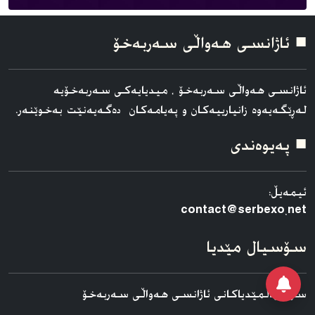
■ ئاژانسی هه‌واڵی سه‌ربه‌خۆ
ئاژانسی هه‌واڵی سه‌ربه‌خۆ ، میدیایەکی سەربەخۆیە
لەڕێگەیەوە زانیارییەکان و پەیامەکان دەگەیەنێت بەخوێنەر.
■ په‌یوه‌ندی
ئیمەیڵ:
contact@serbexo.net
سۆسیال مێدیا
سۆسیالمێدیاکانی ئاژانسی هه‌واڵی سه‌ربه‌خۆ