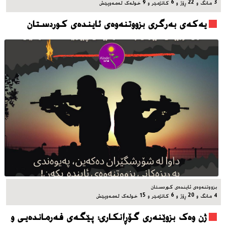
3 مانگ و 22 ڕۆژ و 6 کاتژمێر و 9 خوله‌ک له‌مه‌وپێش‌
یه‌که‌ی به‌رگری بزووتنه‌وه‌ی ئاینده‌ی کوردستان
بزووتنه‌وه‌ی ئاینده‌ی کوردستان
4 مانگ و 20 ڕۆژ و 6 کاتژمێر و 15 خوله‌ک له‌مه‌وپێش‌
ژن وەک بزوێنەری گۆڕانکاری: پێگەی فەرماندەیی و