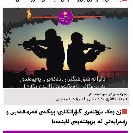
بزووتنه‌وه‌ی ئاینده‌ی کوردستان
4 مانگ و 20 ڕۆژ و 7 کاتژمێر و 18 خوله‌ک له‌مه‌وپێش‌
ژن وەک بزوێنەری گۆڕانکاری: پێگەی فەرماندەیی و
ڕابەرایەتی لە بزووتنەوەی ئایندەدا