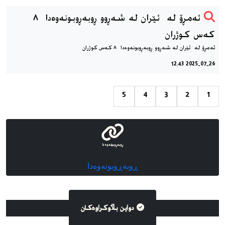
ئەمڕۆ لە ئێران لە شەڕوو ڕوبەڕوبونەوەدا ٨
کەس کوژران
ئەمڕۆ لە ئێران لە شەڕوو ڕوبەڕوبونەوەدا ٨ کەس کوژران
2025-07-26 12:43
5
4
3
2
1
ڕوبەڕوبونەوەدا
ڕوبەڕوبونەوەدا
دواین بڵاوکراوه‌کان