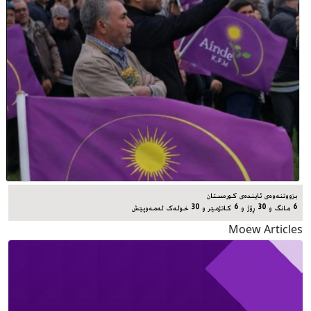
بزووتنەوەی ئایندەی کوردستان
6 مانگ و 30 ڕۆژ و 6 کاتژمێر و 30 خوله‌ک له‌مه‌وپێش‌
Moew Articles