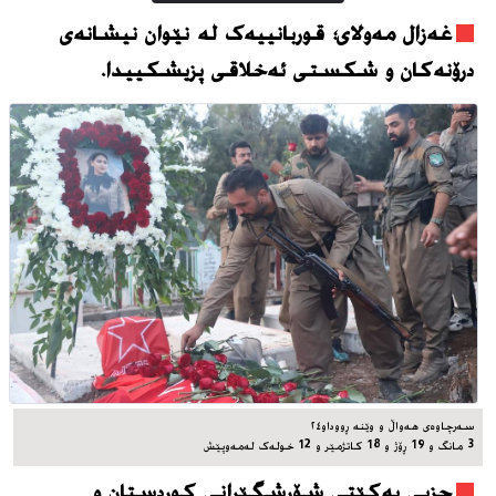
غەزال مەولای؛ قوربانییەک لە نێوان نیشانەی
درۆنەکان و شکستی ئەخلاقی پزیشکییدا.
سه‌رچاوه‌ی هه‌واڵ و وێنه‌ ڕووداو٢٤
3 مانگ و 19 ڕۆژ و 18 کاتژمێر و 12 خوله‌ک له‌مه‌وپێش‌
حزبی یەکێتی شۆڕشگێڕانی کوردستان و