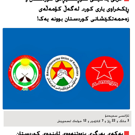
ڕێکخراوی یاری کورد، له‌گه‌ڵ کۆمەڵەی
زەحمەتکێشانی کوردستان بوونه‌ یه‌ک!
ئاژانسی سه‌ربه‌خۆ
3 مانگ و 22 ڕۆژ و 7 کاتژمێر و 12 خوله‌ک له‌مه‌وپێش‌
یه‌که‌ی به‌رگری بزووتنه‌وه‌ی ئاینده‌ی کوردستان