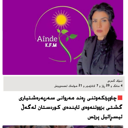
تنۆک گەردی
4 مانگ و 20 ڕۆژ و 7 کاتژمێر و 21 خوله‌ک له‌مه‌وپێش‌
چاوپێکەوتنی ڕەند مەروانی سەرپەرەشتیاری
گشتی بزووتنەوەی ئایندەی کوردستان لەگەڵ
ئیسڕائیل پرێس