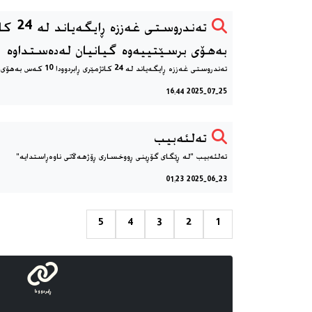
بەهۆی برسێتییەوە گیانیان لەدەستداوە
2025-07-25 16:44
تەلئەبیب
تەلئەبیب "لە ڕێگای گۆڕینی ڕووخساری ڕۆژهەڵاتی ناوەڕاستدایە"
2025-06-23 01:23
5
4
3
2
1
ڕابردوودا