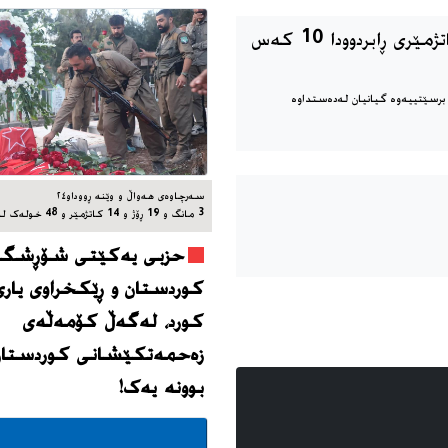
‎تەندروستی غەززە ڕایگەیاند لە 24 کاتژمێری ڕابردوودا 10 کەس
سه‌رچاوه‌ی هه‌واڵ و وێنه‌ ڕووداو٢٤
3 مانگ و 19 ڕۆژ و 14 کاتژمێر و 48 خوله‌ک له‌مه‌وپێش‌
حزبی یەکێتی شۆڕشگێڕ
کوردستان و ڕێکخراوی یاری
کورد، له‌گه‌ڵ کۆمەڵەی
زەحمەتکێشانی کوردستان
بوونه‌ یه‌ک!