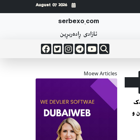
2026 August 07
serbexo.com
ئازادی ڕاده‌ربڕین
Moew Articles
ەک
 و