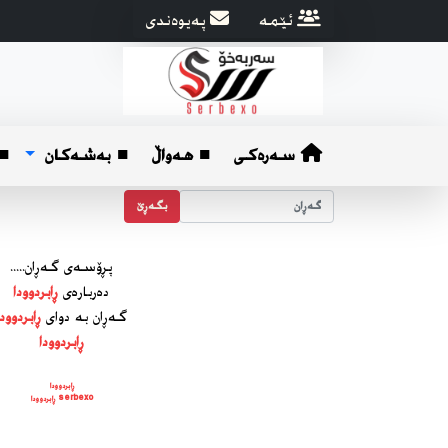
ئێمه
په‌یوه‌ندی
سەرەکی
■ هه‌واڵ
■ بەشەکان
■ 
بگه‌ڕێ
پڕۆسه‌ی گه‌ڕان.....
ده‌رباره‌ی
ڕابردوودا
گه‌ڕان به دوای
ڕابردوودا
ڕابردوودا
ڕابردوودا
serbexo ڕابردوودا