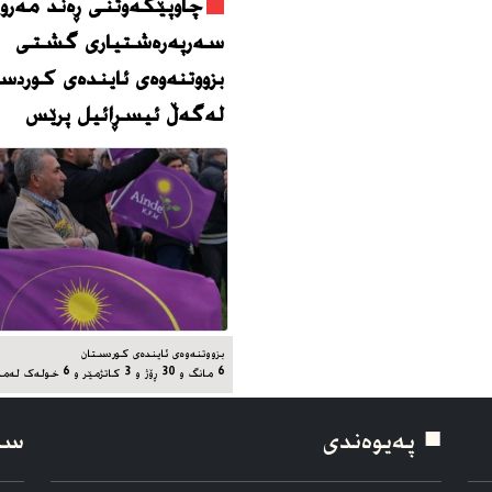
چاوپێکەوتنی ڕەند مەروا
سەرپەرەشتیاری گشتی
بزووتنەوەی ئایندەی کوردس
لەگەڵ ئیسڕائیل پرێس
بزووتنەوەی ئایندەی کوردستان
6 مانگ و 30 ڕۆژ و 3 کاتژمێر و 6 خوله‌ک له‌مه‌وپێش‌
■ په‌یوه‌ندی
سۆ