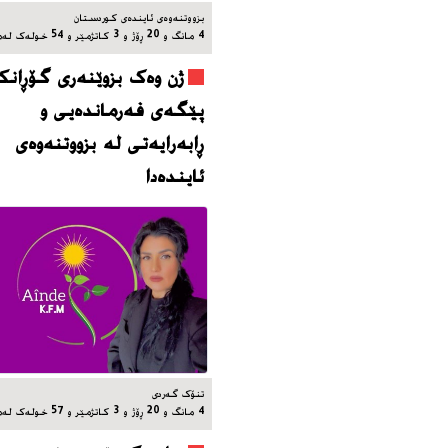
بزووتنه‌وه‌ی ئاینده‌ی کوردستان
4 مانگ و 20 ڕۆژ و 3 کاتژمێر و 54 خوله‌ک له‌مه‌وپێش‌
ژن وەک بزوێنەری گۆڕانکا
پێگەی فەرماندەیی و
ڕابەرایەتی لە بزووتنەوەی
ئایندەدا
تنۆک گەردی
4 مانگ و 20 ڕۆژ و 3 کاتژمێر و 57 خوله‌ک له‌مه‌وپێش‌