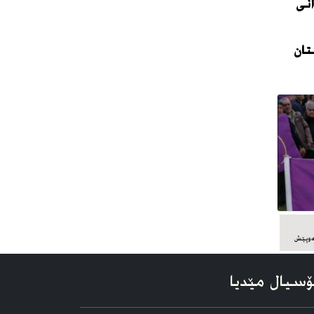
نی
تان
سیال مێدیا