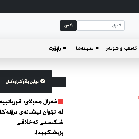
بگه‌ڕێ
ئه‌ده‌ب و هونه‌ر
■ سینەما
■ راپۆرت
دواین بڵاوکراوه‌کان
غەزال مەولای؛ قوربانیی
لە نێوان نیشانەی درۆنەکان
شکستی ئەخلاقی
پزیشکییدا.