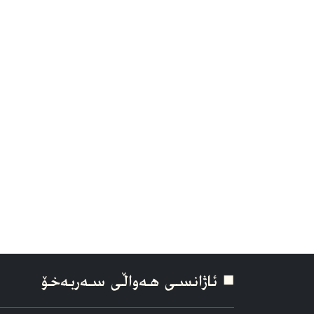
■ ئاژانسی هه‌واڵی سه‌ربه‌خۆ