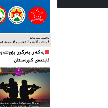
ئاژانسی سه‌ربه‌خۆ
3 مانگ و 22 ڕۆژ و 3 کاتژمێر و 48 خوله‌ک له‌مه‌وپێش‌
یه‌که‌ی به‌رگری بزووتنه‌وه
ئاینده‌ی کوردستان