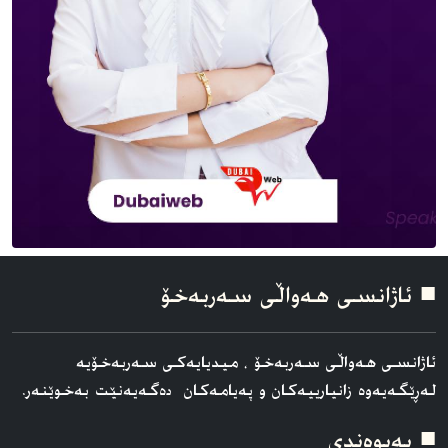
■ ئاژانسی هه‌واڵی سه‌ربه‌خۆ
ئاژانسی هه‌واڵی سه‌ربه‌خۆ ، میدیایەکی سەربەخۆیە
لەڕێگەیەوە زانیارییەکان و پەیامەکان دەگەیەنێت بەخوێنەر.
■ په‌یوه‌ندی