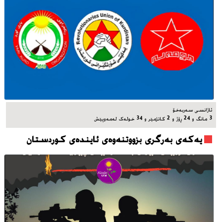
ئاژانسی سه‌ربه‌خۆ
3 مانگ و 24 ڕۆژ و 2 کاتژمێر و 34 خوله‌ک له‌مه‌وپێش‌
یه‌که‌ی به‌رگری بزووتنه‌وه‌ی ئاینده‌ی کوردستان