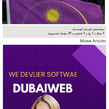
بزووتنەوەی ئایندەی کوردستان
7 مانگ و 1 ڕۆژ و 1 کاتژمێر و 52 خوله‌ک له‌مه‌وپێش‌
Moew Articles