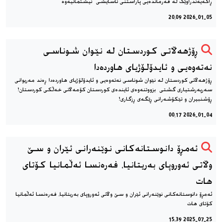
ڕاگەیەندراوێک لە فەرماندەیی پاراستنی ئاسایشی نیشتمانیەوە
2026-01-05 20:09
ڕۆژهەڵاتی کوردستان لە نێوان شوناسی
نەتەوەیی و ئایدۆلۆژیای هاوردەدا
ڕۆژهەڵاتی کوردستان لە نێوان شوناسی نەتەوەیی و ئایدۆلۆژیای هاوردەدا ڕەند مەریوانی
سەرپەرشتیاری گشتی بزووتنەوەی ئایندەی کوردستان کۆمەڵانی خەڵکی کوردستان!
ڕۆشنبیران و تێکۆشەرانی ڕێگەی ڕزگاری!
2026-01-04 00:17
ئەمڕۆ دانوستانەکانی نوێنەرانی ئێران و سێ
وڵاتی ئەوروپای بەریتانیا، فەرەنسا ئەڵمانیا کۆتای
هات
ئەمڕۆ دانوستانەکانی نوێنەرانی ئێران و سێ وڵاتی ئەوروپای بەریتانیا، فەرەنسا ئەڵمانیا
کۆتای هات
2025-07-25 15:39