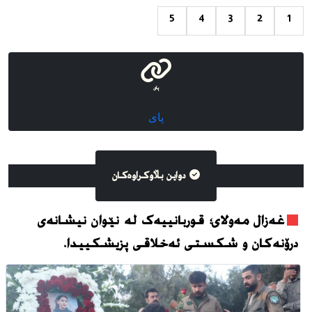
5
4
3
2
1
پای
پای
دواین بڵاوکراوه‌کان
غەزال مەولای؛ قوربانییەک لە نێوان نیشانەی
درۆنەکان و شکستی ئەخلاقی پزیشکییدا.