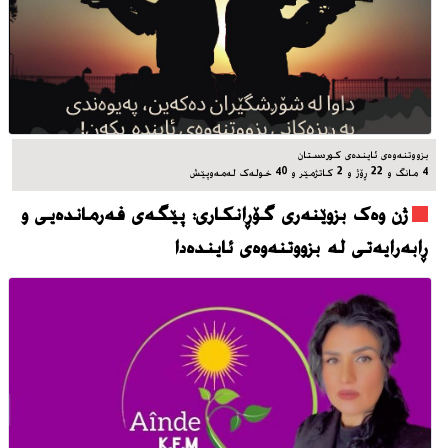
بزووتنه‌وه‌ی ئاینده‌ی کوردستان
4 مانگ و 22 ڕۆژ و 2 کاتژمێر و 40 خوله‌ک له‌مه‌وپێش‌
ژن وەک بزوێنەری گۆڕانکاری: پێگەی فەرماندەیی و
ڕابەرایەتی لە بزووتنەوەی ئایندەدا