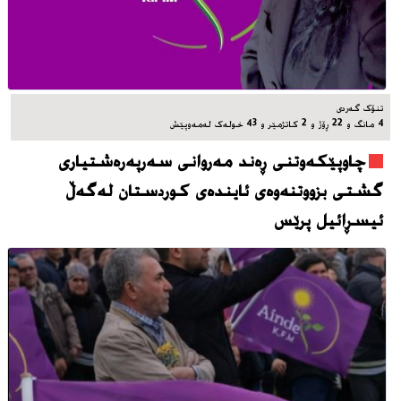
تنۆک گەردی
4 مانگ و 22 ڕۆژ و 2 کاتژمێر و 43 خوله‌ک له‌مه‌وپێش‌
چاوپێکەوتنی ڕەند مەروانی سەرپەرەشتیاری
گشتی بزووتنەوەی ئایندەی کوردستان لەگەڵ
ئیسڕائیل پرێس