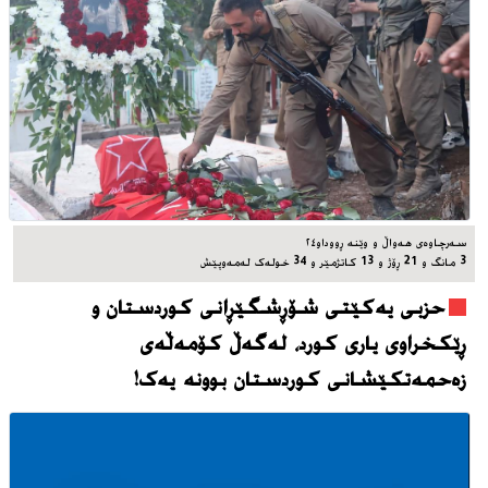
سه‌رچاوه‌ی هه‌واڵ و وێنه‌ ڕووداو٢٤
3 مانگ و 21 ڕۆژ و 13 کاتژمێر و 34 خوله‌ک له‌مه‌وپێش‌
حزبی یەکێتی شۆڕشگێڕانی کوردستان و
ڕێکخراوی یاری کورد، له‌گه‌ڵ کۆمەڵەی
زەحمەتکێشانی کوردستان بوونه‌ یه‌ک!