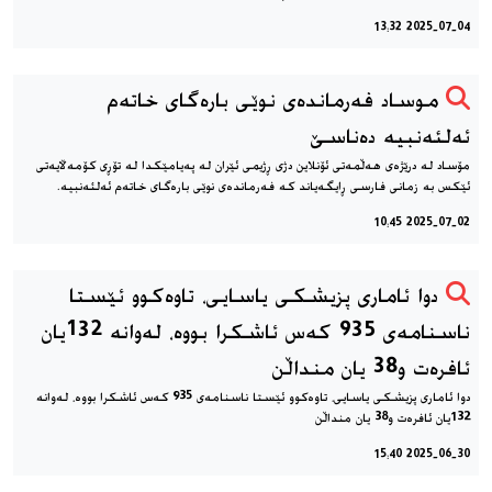
2025-07-04 13:32
موساد فەرماندەی نوێی بارەگای خاتەم
ئەلئەنبیە ده‌ناسێ
مۆساد لە درێژەی هەڵمەتی ئۆنلاین دژی ڕژیمی ئێران لە پەیامێکدا لە تۆڕی کۆمەڵایەتی
ئێکس بە زمانی فارسی ڕایگەیاند کە فەرماندەی نوێی بارەگای خاتەم ئەلئەنبیە.
2025-07-02 10:45
دوا ئاماری پزیشکی یاسایی، تاوەکوو ئێستا
ناسنامەی 935 کەس ئاشکرا بووە، لەوانە 132یان
ئافرەت و38 یان منداڵن
دوا ئاماری پزیشکی یاسایی، تاوەکوو ئێستا ناسنامەی 935 کەس ئاشکرا بووە، لەوانە
132یان ئافرەت و38 یان منداڵن
2025-06-30 15:40