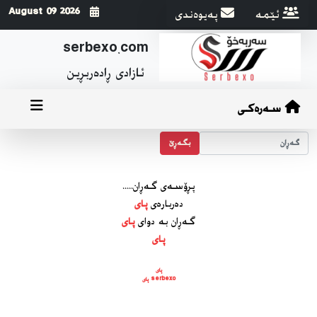
ئێمه
په‌یوه‌ندی
2026 August 09
serbexo.com
ئازادی ڕاده‌ربڕین
سەرەکی
بگه‌ڕێ
پڕۆسه‌ی گه‌ڕان.....
ده‌رباره‌ی
پای
گه‌ڕان به دوای
پای
پای
پای
serbexo پای