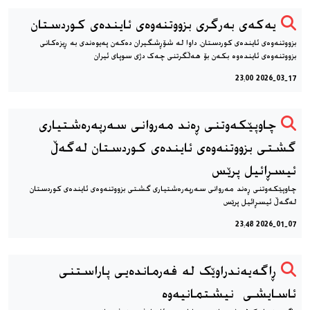
یه‌که‌ی به‌رگری بزووتنه‌وه‌ی ئاینده‌ی کوردستان
بزووتنه‌وه‌ی ئاینده‌ی کوردستان، داوا له شۆڕشگیران ده‌که‌ن په‌یوه‌ندی به ڕیزه‌کانی
بزووتنه‌وه‌ی ئاینده‌وه‌ بکه‌ن بۆ هه‌ڵگرتنی چه‌ک دژی سوپای ئیران
2026-03-17 23:00
چاوپێکەوتنی ڕەند مەروانی سەرپەرەشتیاری
گشتی بزووتنەوەی ئایندەی کوردستان لەگەڵ
ئیسڕائیل پرێس
چاوپێکەوتنی ڕەند مەروانی سەرپەرەشتیاری گشتی بزووتنەوەی ئایندەی کوردستان
لەگەڵ ئیسڕائیل پرێس
2026-01-07 23:48
ڕاگەیەندراوێک لە فەرماندەیی پاراستنی
ئاسایشی نیشتمانیەوە