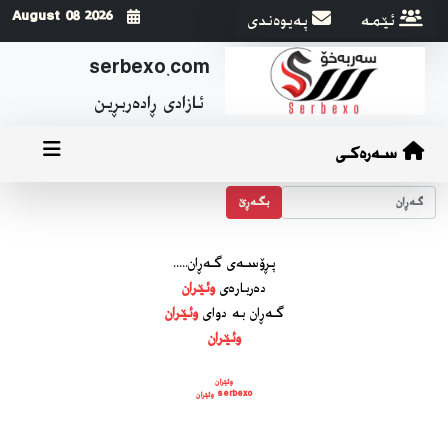
ئێمه
په‌یوه‌ندی
2026 August 08
serbexo.com
ئازادی ڕاده‌ربڕین
سەرەکی
بگه‌ڕێ
پڕۆسه‌ی گه‌ڕان.....
ده‌رباره‌ی
وئێران
گه‌ڕان به دوای
وئێران
وئێران
وئێران
serbexo وئێران