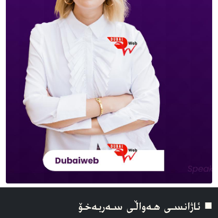
■ ئاژانسی هه‌واڵی سه‌ربه‌خۆ