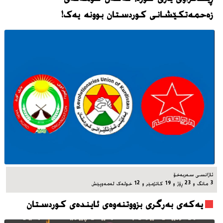
زەحمەتکێشانی کوردستان بوونه‌ یه‌ک!
ئاژانسی سه‌ربه‌خۆ
3 مانگ و 23 ڕۆژ و 19 کاتژمێر و 12 خوله‌ک له‌مه‌وپێش‌
یه‌که‌ی به‌رگری بزووتنه‌وه‌ی ئاینده‌ی کوردستان