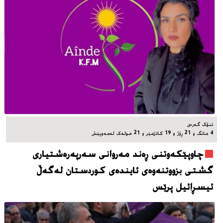
تنۆک گەردی
4 مانگ و 21 ڕۆژ و 19 کاتژمێر و 21 خوله‌ک له‌مه‌وپێش‌
چاوپێکەوتنی ڕەند مەروانی سەرپەرەشتیاری
گشتی بزووتنەوەی ئایندەی کوردستان لەگەڵ
ئیسڕائیل پرێس