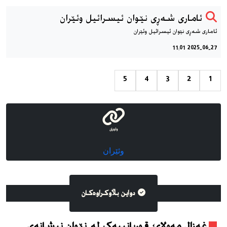
ئاماری شەڕی نێوان ئیسرائیل وئێران
ئاماری شەڕی نێوان ئیسرائیل وئێران
2025-06-27 11:01
5
4
3
2
1
وئێران
وئێران
دواین بڵاوکراوه‌کان
غەزال مەولای؛ قوربانییەک لە نێوان نیشانەی