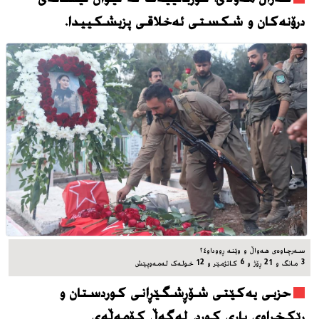
درۆنەکان و شکستی ئەخلاقی پزیشکییدا.
سه‌رچاوه‌ی هه‌واڵ و وێنه‌ ڕووداو٢٤
3 مانگ و 21 ڕۆژ و 6 کاتژمێر و 12 خوله‌ک له‌مه‌وپێش‌
حزبی یەکێتی شۆڕشگێڕانی کوردستان و
ڕێکخراوی یاری کورد، له‌گه‌ڵ کۆمەڵەی