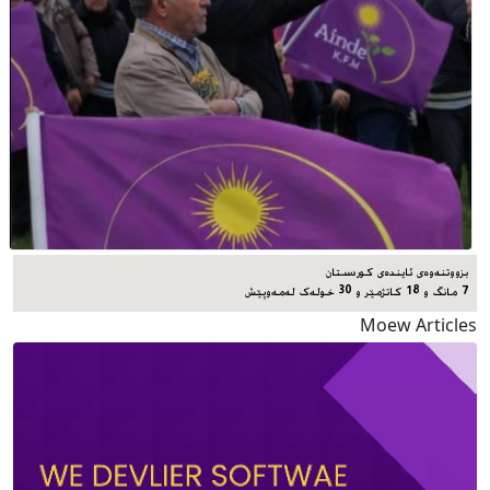
بزووتنەوەی ئایندەی کوردستان
7 مانگ و 18 کاتژمێر و 30 خوله‌ک له‌مه‌وپێش‌
Moew Articles