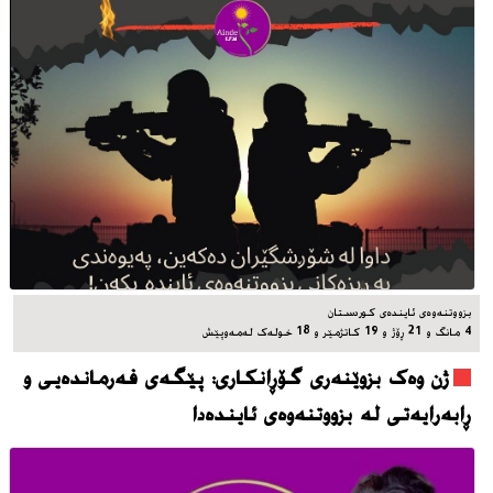
بزووتنه‌وه‌ی ئاینده‌ی کوردستان
4 مانگ و 21 ڕۆژ و 19 کاتژمێر و 18 خوله‌ک له‌مه‌وپێش‌
ژن وەک بزوێنەری گۆڕانکاری: پێگەی فەرماندەیی و
ڕابەرایەتی لە بزووتنەوەی ئایندەدا