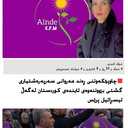
تنۆک گەردی
4 مانگ و 23 ڕۆژ و 8 کاتژمێر و 4 خوله‌ک له‌مه‌وپێش‌
چاوپێکەوتنی ڕەند مەروانی سەرپەرەشتیاری
گشتی بزووتنەوەی ئایندەی کوردستان لەگەڵ
ئیسڕائیل پرێس