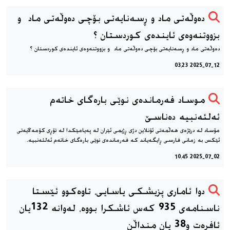
دەوڵەتی ماد و ڕسەنایەتی بۆچی دەوڵەتی ماد و
بزووتنەوەی ئایندەی كوردستان ؟
دەوڵەتی ماد و ڕسەنایەتی بۆچی دەوڵەتی ماد و بزووتنەوەی ئایندەی كوردستان ؟
2025-07-12 03:23
موساد فەرماندەی نوێی بارەگای خاتەم
ئەلئەنبیە ده‌ناسێ
مۆساد لە درێژەی هەڵمەتی ئۆنلاین دژی ڕژیمی ئێران لە پەیامێکدا لە تۆڕی کۆمەڵایەتی
ئێکس بە زمانی فارسی ڕایگەیاند کە فەرماندەی نوێی بارەگای خاتەم ئەلئەنبیە.
2025-07-02 10:45
دوا ئاماری پزیشکی یاسایی، تاوەکوو ئێستا
ناسنامەی 935 کەس ئاشکرا بووە، لەوانە 132یان
ئافرەت و38 یان منداڵن