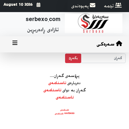
ئێمه
په‌یوه‌ندی
2026 August 10
serbexo.com
ئازادی ڕاده‌ربڕین
سەرەکی
بگه‌ڕێ
پڕۆسه‌ی گه‌ڕان.....
ده‌رباره‌ی
ناسنامەی
گه‌ڕان به دوای
ناسنامەی
ناسنامەی
ناسنامەی
serbexo ناسنامەی