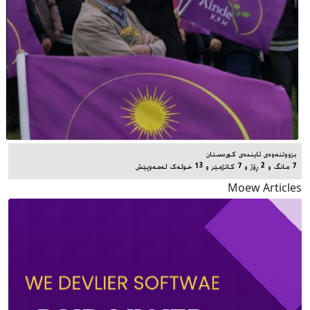
بزووتنەوەی ئایندەی کوردستان
7 مانگ و 2 ڕۆژ و 7 کاتژمێر و 13 خوله‌ک له‌مه‌وپێش‌
Moew Articles