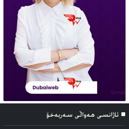
■ ئاژانسی هه‌واڵی سه‌ربه‌خۆ