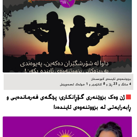
بزووتنه‌وه‌ی ئاینده‌ی کوردستان
4 مانگ و 23 ڕۆژ و 8 کاتژمێر و 1 خوله‌ک له‌مه‌وپێش‌
ژن وەک بزوێنەری گۆڕانکاری: پێگەی فەرماندەیی و
ڕابەرایەتی لە بزووتنەوەی ئایندەدا