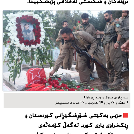
درۆنەکان و شکستی ئەخلاقی پزیشکییدا.
سه‌رچاوه‌ی هه‌واڵ و وێنه‌ ڕووداو٢٤
3 مانگ و 22 ڕۆژ و 18 کاتژمێر و 55 خوله‌ک له‌مه‌وپێش‌
حزبی یەکێتی شۆڕشگێڕانی کوردستان و
ڕێکخراوی یاری کورد، له‌گه‌ڵ کۆمەڵەی