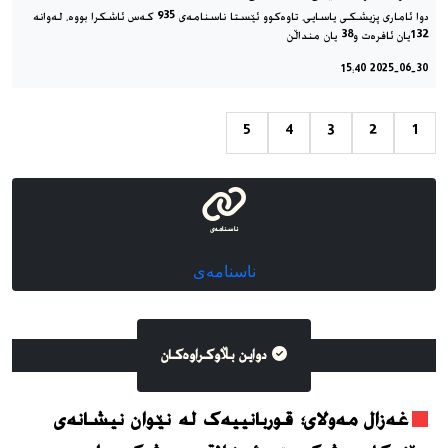
دوا ئاماری پزیشکی یاسایی، تاوەکوو ئێستا ناسنامەی 935 کەس ئاشکرا بووە، لەوانە
132یان ئافرەت و38 یان منداڵن
2025-06-30 15:40
5
4
3
2
1
ناسنامەی
ناسنامەی
دواین بڵاوکراوه‌کان
غەزال مەولای؛ قوربانییەک لە نێوان نیشانەی