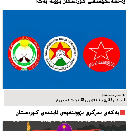
زەحمەتکێشانی کوردستان بوونه‌ یه‌ک!
ئاژانسی سه‌ربه‌خۆ
3 مانگ و 25 ڕۆژ و 7 کاتژمێر و 55 خوله‌ک له‌مه‌وپێش‌
یه‌که‌ی به‌رگری بزووتنه‌وه‌ی ئاینده‌ی کوردستان