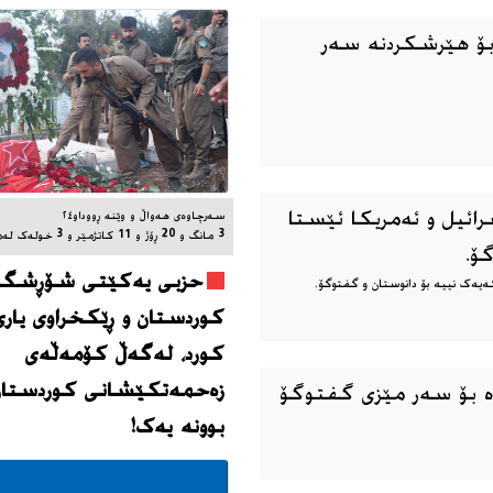
 بۆ هێرشکردنە سەر
رائیل و ئەمریکا ئێستا
سه‌رچاوه‌ی هه‌واڵ و وێنه‌ ڕووداو٢٤
3 مانگ و 20 ڕۆژ و 11 کاتژمێر و 3 خوله‌ک له‌مه‌وپێش‌
ۆ.
حزبی یەکێتی شۆڕشگێڕ
ەیەک نییە بۆ دانوستان و گفتوگۆ.
کوردستان و ڕێکخراوی یاری
کورد، له‌گه‌ڵ کۆمەڵەی
زەحمەتکێشانی کوردستان
بوونه‌ یه‌ک!