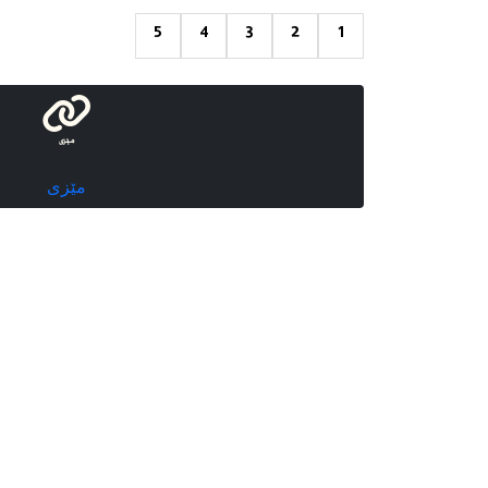
5
4
3
2
1
مێزی
مێزی