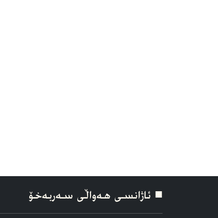
■ ئاژانسی هه‌واڵی سه‌ربه‌خۆ