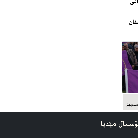
نی
تان
سیال مێدیا