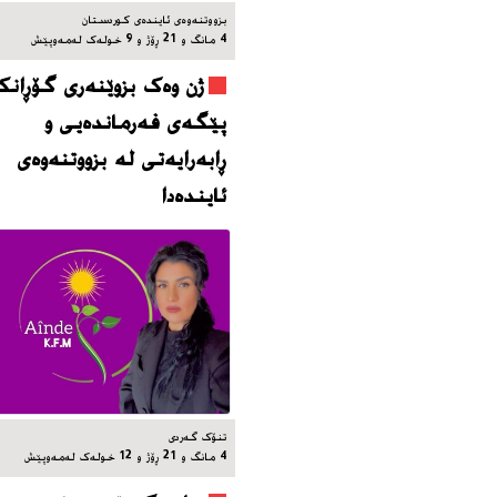
بزووتنه‌وه‌ی ئاینده‌ی کوردستان
4 مانگ و 21 ڕۆژ و 9 خوله‌ک له‌مه‌وپێش‌
ژن وەک بزوێنەری گۆڕانکا
پێگەی فەرماندەیی و
ڕابەرایەتی لە بزووتنەوەی
ئایندەدا
تنۆک گەردی
4 مانگ و 21 ڕۆژ و 12 خوله‌ک له‌مه‌وپێش‌