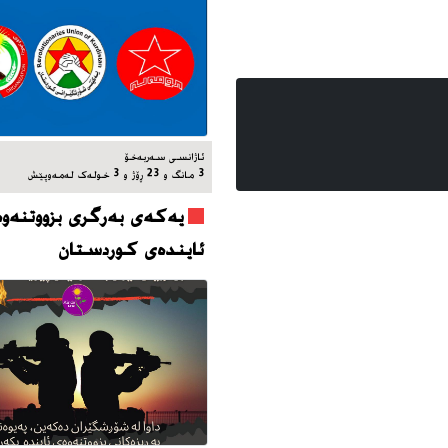
ئاژانسی سه‌ربه‌خۆ
3 مانگ و 23 ڕۆژ و 3 خوله‌ک له‌مه‌وپێش‌
یه‌که‌ی به‌رگری بزووتنه‌وه
ئاینده‌ی کوردستان