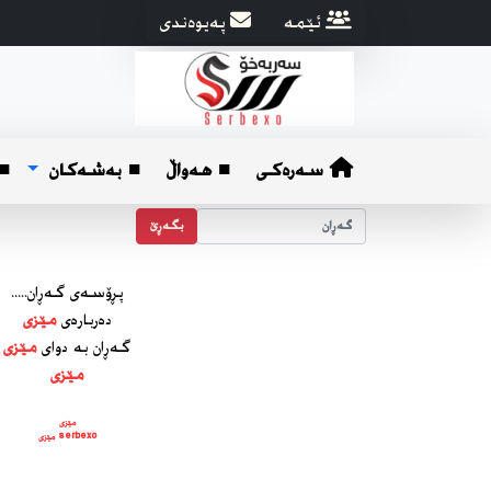
ئێمه
په‌یوه‌ندی
سەرەکی
■ هه‌واڵ
■ بەشەکان
■ 
بگه‌ڕێ
پڕۆسه‌ی گه‌ڕان.....
ده‌رباره‌ی
مێزی
گه‌ڕان به دوای
مێزی
مێزی
مێزی
serbexo مێزی