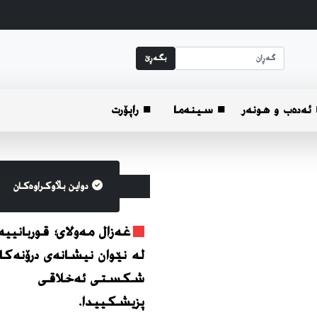
بگه‌ڕێ
ئه‌ده‌ب و هونه‌ر
■ سینەما
■ راپۆرت
دواین بڵاوکراوه‌کان
غەزال مەولای؛ قوربانیی
لە نێوان نیشانەی درۆنەکان
شکستی ئەخلاقی
پزیشکییدا.