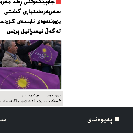
چاوپێکەوتنی ڕەند مەروا
سەرپەرەشتیاری گشتی
بزووتنەوەی ئایندەی کوردس
لەگەڵ ئیسڕائیل پرێس
بزووتنەوەی ئایندەی کوردستان
6 مانگ و 30 ڕۆژ و 23 کاتژمێر و 21 خوله‌ک له‌مه‌وپێش‌
■ په‌یوه‌ندی
سۆ