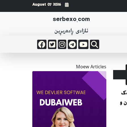
2026 August 07
serbexo.com
ئازادی ڕاده‌ربڕین
Moew Articles
ەک
 و