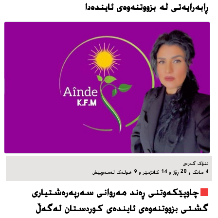
ڕابەرایەتی لە بزووتنەوەی ئایندەدا
تنۆک گەردی
4 مانگ و 20 ڕۆژ و 14 کاتژمێر و 9 خوله‌ک له‌مه‌وپێش‌
چاوپێکەوتنی ڕەند مەروانی سەرپەرەشتیاری
گشتی بزووتنەوەی ئایندەی کوردستان لەگەڵ