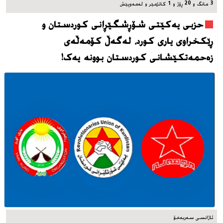
3 مانگ و 20 ڕۆژ و 1 کاتژمێر و له‌مه‌وپێش‌
حزبی یەکێتی شۆڕشگێڕانی کوردستان و
ڕێکخراوی یاری کورد، له‌گه‌ڵ کۆمەڵەی
زەحمەتکێشانی کوردستان بوونه‌ یه‌ک!
ئاژانسی سه‌ربه‌خۆ