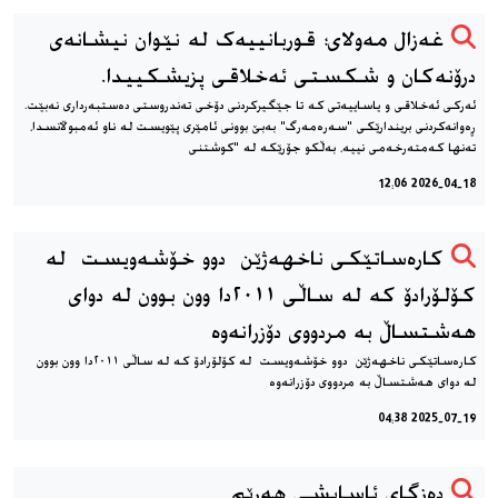
غەزال مەولای؛ قوربانییەک لە نێوان نیشانەی
درۆنەکان و شکستی ئەخلاقی پزیشکییدا.
ئەرکی ئەخلاقی و یاساییەتی کە تا جێگیرکردنی دۆخی تەندروستی دەستبەرداری نەبێت.
ڕەوانەکردنی بریندارێکی "سەرەمەرگ" بەبێ بوونی ئامێری پێویست لە ناو ئەمبوڵانسدا،
تەنها کەمتەرخەمی نییە، بەڵکو جۆرێکە لە "کوشتنی
2026-04-18 12:06
کارەساتێکی ناخهەژێن دوو خۆشەویست لە
کۆلۆرادۆ کە لە ساڵی ٢٠١١دا وون بوون لە دوای
هەشتساڵ بە مردووی دۆزرانەوە
کارەساتێکی ناخهەژێن دوو خۆشەویست لە کۆلۆرادۆ کە لە ساڵی ٢٠١١دا وون بوون
لە دوای هەشتساڵ بە مردووی دۆزرانەوە
2025-07-19 04:38
دەزگای ئاسایشی هەرێم