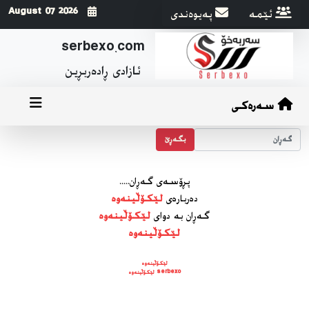
ئێمه
په‌یوه‌ندی
2026 August 07
serbexo.com
ئازادی ڕاده‌ربڕین
سەرەکی
بگه‌ڕێ
پڕۆسه‌ی گه‌ڕان.....
ده‌رباره‌ی
لێکۆڵینەوە
گه‌ڕان به دوای
لێکۆڵینەوە
لێکۆڵینەوە
لێکۆڵینەوە
serbexo لێکۆڵینەوە