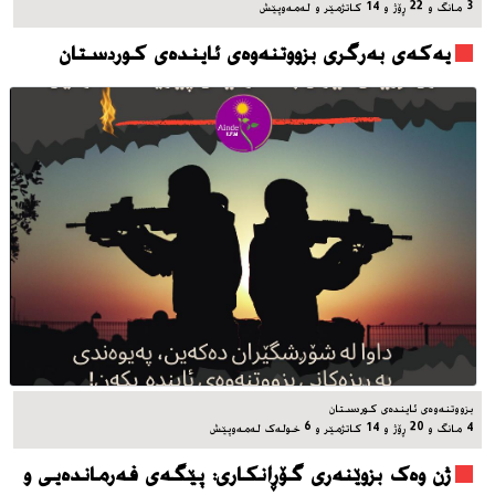
3 مانگ و 22 ڕۆژ و 14 کاتژمێر و له‌مه‌وپێش‌
یه‌که‌ی به‌رگری بزووتنه‌وه‌ی ئاینده‌ی کوردستان
بزووتنه‌وه‌ی ئاینده‌ی کوردستان
4 مانگ و 20 ڕۆژ و 14 کاتژمێر و 6 خوله‌ک له‌مه‌وپێش‌
ژن وەک بزوێنەری گۆڕانکاری: پێگەی فەرماندەیی و