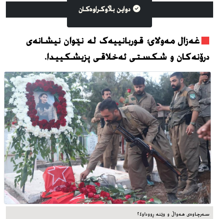
دواین بڵاوکراوه‌کان
غەزال مەولای؛ قوربانییەک لە نێوان نیشانەی
درۆنەکان و شکستی ئەخلاقی پزیشکییدا.
سه‌رچاوه‌ی هه‌واڵ و وێنه‌ ڕووداو٢٤