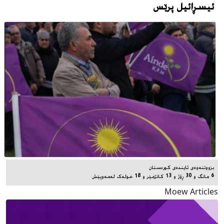
ئیسڕائیل پرێس
بزووتنەوەی ئایندەی کوردستان
6 مانگ و 30 ڕۆژ و 13 کاتژمێر و 18 خوله‌ک له‌مه‌وپێش‌
Moew Articles