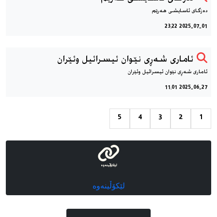
دەزگای ئاسایشی هەرێم
2025-07-01 23:22
ئاماری شەڕی نێوان ئیسرائیل وئێران
ئاماری شەڕی نێوان ئیسرائیل وئێران
2025-06-27 11:01
5
4
3
2
1
لێکۆڵینەوە
لێکۆڵینەوە