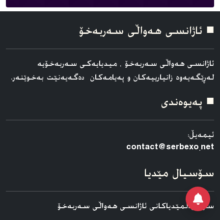
■ ئاژانسی هه‌واڵی سه‌ربه‌خۆ
ئاژانسی هه‌واڵی سه‌ربه‌خۆ ، میدیایەکی سەربەخۆیە
لەڕێگەیەوە زانیارییەکان و پەیامەکان دەگەیەنێت بەخوێنەر.
■ په‌یوه‌ندی
ئیمەیڵ:
contact@serbexo.net
سۆسیال مێدیا
سۆسیالمێدیاکانی ئاژانسی هه‌واڵی سه‌ربه‌خۆ