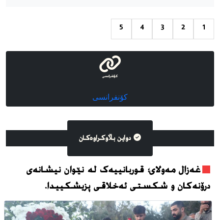
5
4
3
2
1
كۆنفرانسی
كۆنفرانسی
دواین بڵاوکراوه‌کان
غەزال مەولای؛ قوربانییەک لە نێوان نیشانەی
درۆنەکان و شکستی ئەخلاقی پزیشکییدا.