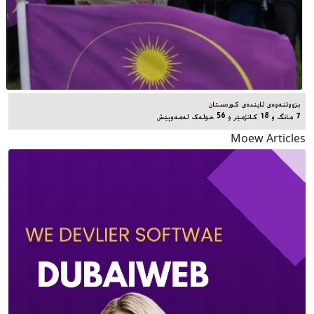
بزووتنەوەی ئایندەی کوردستان
7 مانگ و 18 کاتژمێر و 56 خوله‌ک له‌مه‌وپێش‌
Moew Articles