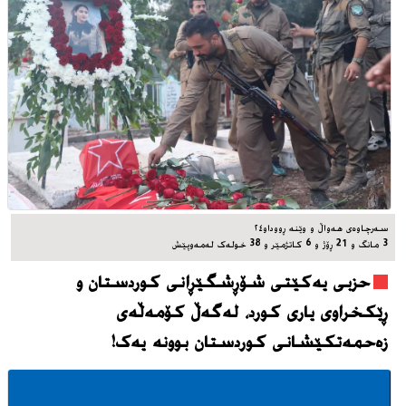
سه‌رچاوه‌ی هه‌واڵ و وێنه‌ ڕووداو٢٤
3 مانگ و 21 ڕۆژ و 6 کاتژمێر و 38 خوله‌ک له‌مه‌وپێش‌
حزبی یەکێتی شۆڕشگێڕانی کوردستان و
ڕێکخراوی یاری کورد، له‌گه‌ڵ کۆمەڵەی
زەحمەتکێشانی کوردستان بوونه‌ یه‌ک!