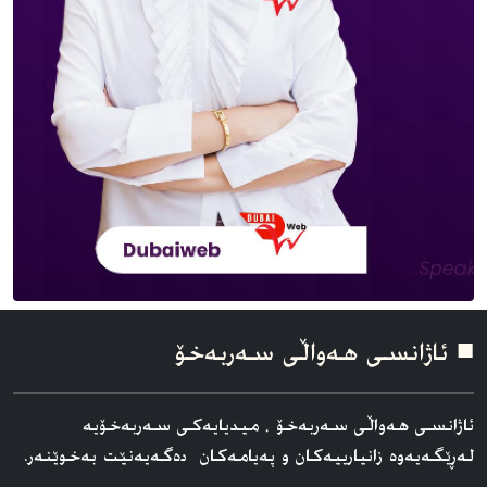
■ ئاژانسی هه‌واڵی سه‌ربه‌خۆ
ئاژانسی هه‌واڵی سه‌ربه‌خۆ ، میدیایەکی سەربەخۆیە
لەڕێگەیەوە زانیارییەکان و پەیامەکان دەگەیەنێت بەخوێنەر.