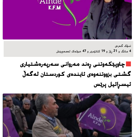
تنۆک گەردی
4 مانگ و 21 ڕۆژ و 19 کاتژمێر و 47 خوله‌ک له‌مه‌وپێش‌
چاوپێکەوتنی ڕەند مەروانی سەرپەرەشتیاری
گشتی بزووتنەوەی ئایندەی کوردستان لەگەڵ
ئیسڕائیل پرێس