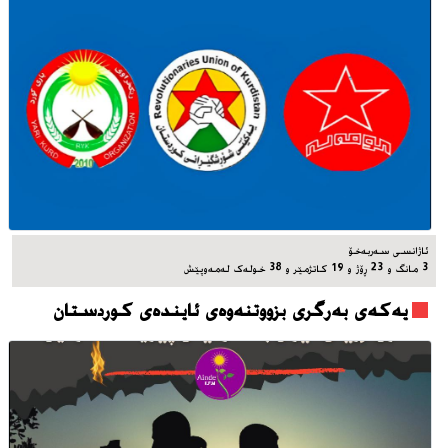
ئاژانسی سه‌ربه‌خۆ
3 مانگ و 23 ڕۆژ و 19 کاتژمێر و 38 خوله‌ک له‌مه‌وپێش‌
یه‌که‌ی به‌رگری بزووتنه‌وه‌ی ئاینده‌ی کوردستان