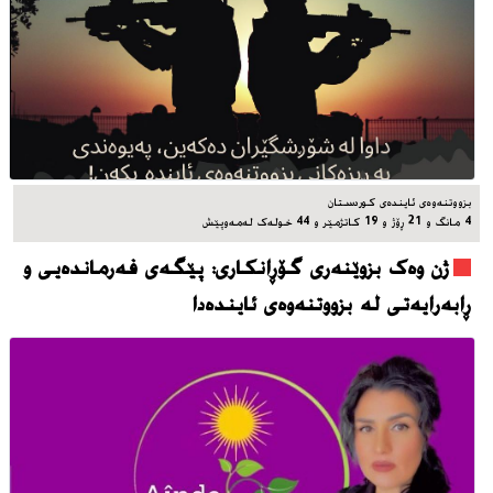
بزووتنه‌وه‌ی ئاینده‌ی کوردستان
4 مانگ و 21 ڕۆژ و 19 کاتژمێر و 44 خوله‌ک له‌مه‌وپێش‌
ژن وەک بزوێنەری گۆڕانکاری: پێگەی فەرماندەیی و
ڕابەرایەتی لە بزووتنەوەی ئایندەدا