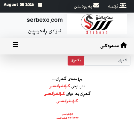
ئێمه
په‌یوه‌ندی
2026 August 08
serbexo.com
ئازادی ڕاده‌ربڕین
سەرەکی
بگه‌ڕێ
پڕۆسه‌ی گه‌ڕان.....
ده‌رباره‌ی
كۆنفرانسی
گه‌ڕان به دوای
كۆنفرانسی
كۆنفرانسی
كۆنفرانسی
serbexo كۆنفرانسی