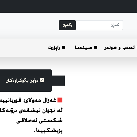
بگه‌ڕێ
ئه‌ده‌ب و هونه‌ر
■ سینەما
■ راپۆرت
دواین بڵاوکراوه‌کان
غەزال مەولای؛ قوربانیی
لە نێوان نیشانەی درۆنەکان
شکستی ئەخلاقی
پزیشکییدا.