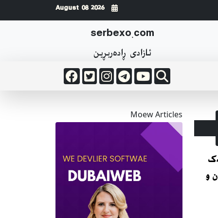
2026 August 08
serbexo.com
ئازادی ڕاده‌ربڕین
Moew Articles
ەک
 و