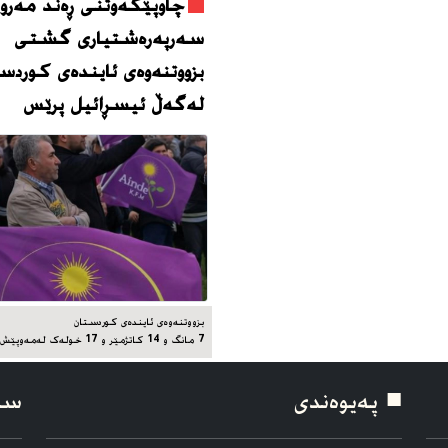
چاوپێکەوتنی ڕەند مەروا
سەرپەرەشتیاری گشتی
بزووتنەوەی ئایندەی کوردس
لەگەڵ ئیسڕائیل پرێس
بزووتنەوەی ئایندەی کوردستان
7 مانگ و 14 کاتژمێر و 17 خوله‌ک له‌مه‌وپێش‌
■ په‌یوه‌ندی
سۆ