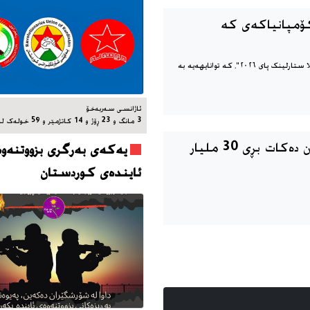
کۆمپانیاکەی کە
کۆمپانیای تێسلا، نوێترین بەرهەمی کۆمپانیاکەی کە مۆبایلێکی تێسلا ستارلینک پای ٢٠٢٦"، کە توانایهەیە بە
ئاژانسی سه‌ربه‌خۆ
3 مانگ و 23 ڕۆژ و 14 کاتژمێر و 59 خوله‌ک له‌مه‌وپێش‌
سەرۆکی ئەمریکا ‎ یارمەتی دارایی ئێران دەکات بڕی 30 ملیار
یه‌که‌ی به‌رگری بزووتنه‌وه
ئاینده‌ی کوردستان