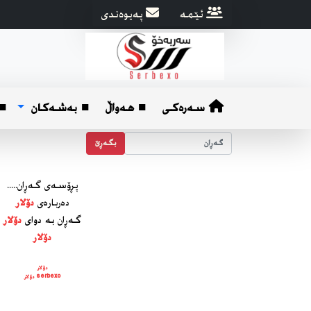
ئێمه
په‌یوه‌ندی
سەرەکی
■ هه‌واڵ
■ بەشەکان
■ 
بگه‌ڕێ
پڕۆسه‌ی گه‌ڕان.....
ده‌رباره‌ی
دۆلار
گه‌ڕان به دوای
دۆلار
دۆلار
دۆلار
serbexo دۆلار