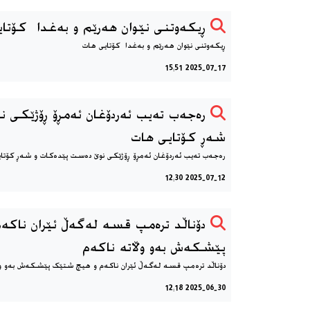
ڕیکەوتنی نێوان هەرێم و بەغدا کۆتا
ڕیکەوتنی نێوان هەرێم و بەغدا کۆتایی هات
2025-07-17 15:51
رەجەب تەیب ئەردۆغان ئەمڕۆ ڕۆژێكی 
شەڕ كۆتایی هات
رەجەب تەیب ئەردۆغان ئەمڕۆ ڕۆژێكی نوێ دەست پێدەکات و شەڕ كۆتا
2025-07-12 12:30
دۆناڵد ترەمپ قسە لەگەڵ ئێران ناک
پێشکەش بەو وڵاتە ناکەم
دۆناڵد ترەمپ قسە لەگەڵ ئێران ناکەم و هیچ شتێک پێشکەش بەو وڵ
2025-06-30 12:18