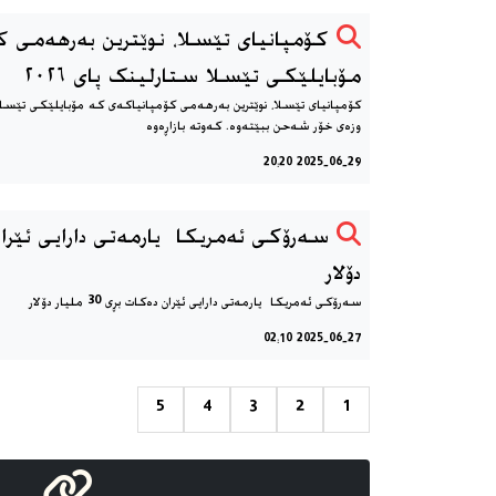
کۆمپانیای تێسلا، نوێترین بەرهەمی 
مۆبایلێکی تێسلا ستارلینک پای ٢٠٢٦
وزەی خۆر شەحن ببێتەوە. کەوتە بازاڕەوە
2025-06-29 20:20
دۆلار
سەرۆکی ئەمریکا ‎ یارمەتی دارایی ئێران دەکات بڕی 30 ملیار دۆلار
2025-06-27 02:10
5
4
3
2
1