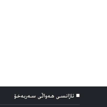
■ ئاژانسی هه‌واڵی سه‌ربه‌خۆ