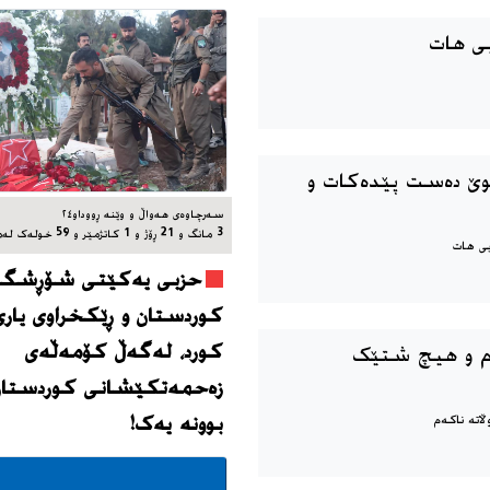
یی هات
نوێ دەست پێدەکات و
سه‌رچاوه‌ی هه‌واڵ و وێنه‌ ڕووداو٢٤
3 مانگ و 21 ڕۆژ و 1 کاتژمێر و 59 خوله‌ک له‌مه‌وپێش‌
یی هات
حزبی یەکێتی شۆڕشگێڕ
کوردستان و ڕێکخراوی یاری
کورد، له‌گه‌ڵ کۆمەڵەی
ەم و هیچ شتێک
زەحمەتکێشانی کوردستان
بوونه‌ یه‌ک!
اتە ناکەم