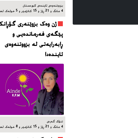
بزووتنه‌وه‌ی ئاینده‌ی کوردستان
4 مانگ و 21 ڕۆژ و 15 کاتژمێر و 5 خوله‌ک له‌مه‌وپێش‌
ژن وەک بزوێنەری گۆڕانکا
پێگەی فەرماندەیی و
ڕابەرایەتی لە بزووتنەوەی
ئایندەدا
تنۆک گەردی
4 مانگ و 21 ڕۆژ و 15 کاتژمێر و 8 خوله‌ک له‌مه‌وپێش‌