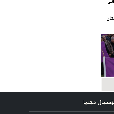
نی
تان
سیال مێدیا