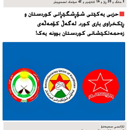
3 مانگ و 20 ڕۆژ و 16 کاتژمێر و 42 خوله‌ک له‌مه‌وپێش‌
حزبی یەکێتی شۆڕشگێڕانی کوردستان و
ڕێکخراوی یاری کورد، له‌گه‌ڵ کۆمەڵەی
زەحمەتکێشانی کوردستان بوونه‌ یه‌ک!
ئاژانسی سه‌ربه‌خۆ