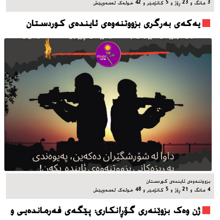
3 مانگ و 23 ڕۆژ و 5 کاتژمێر و 42 خوله‌ک له‌مه‌وپێش‌
یه‌که‌ی به‌رگری بزووتنه‌وه‌ی ئاینده‌ی کوردستان
بزووتنه‌وه‌ی ئاینده‌ی کوردستان
4 مانگ و 21 ڕۆژ و 5 کاتژمێر و 48 خوله‌ک له‌مه‌وپێش‌
ژن وەک بزوێنەری گۆڕانکاری: پێگەی فەرماندەیی و