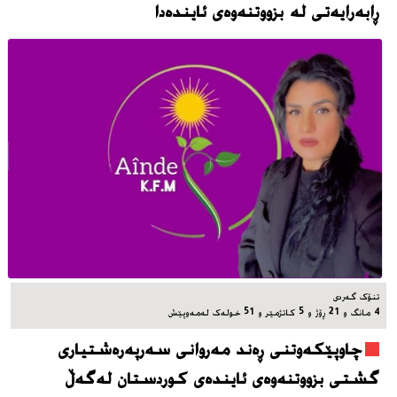
ڕابەرایەتی لە بزووتنەوەی ئایندەدا
تنۆک گەردی
4 مانگ و 21 ڕۆژ و 5 کاتژمێر و 51 خوله‌ک له‌مه‌وپێش‌
چاوپێکەوتنی ڕەند مەروانی سەرپەرەشتیاری
گشتی بزووتنەوەی ئایندەی کوردستان لەگەڵ