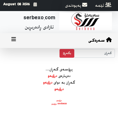
ئێمه
په‌یوه‌ندی
2026 August 08
serbexo.com
ئازادی ڕاده‌ربڕین
سەرەکی
بگه‌ڕێ
پڕۆسه‌ی گه‌ڕان.....
ده‌رباره‌ی
درۆیەو
گه‌ڕان به دوای
درۆیەو
درۆیەو
درۆیەو
serbexo درۆیەو