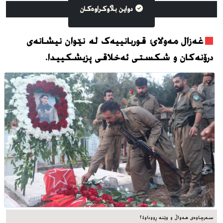
دواین بڵاوکراوه‌کان
غەزال مەولای؛ قوربانییەک لە نێوان نیشانەی
درۆنەکان و شکستی ئەخلاقی پزیشکییدا.
سه‌رچاوه‌ی هه‌واڵ و وێنه‌ ڕووداو٢٤