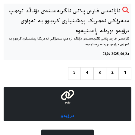
ئاژانسی فارس پلانی ئاگربەستەی دۆناڵد ترەمپ
سەرۆکی ئەمریکا پێشنیاری کردبوو بە تەواوی
درۆیەو دورەلە ڕاستیەوە
ئاژانسی فارس پلانی ئاگربەستەی دۆناڵد ترەمپ سەرۆکی ئەمریکا پێشنیاری کردبوو بە
تەواوی درۆیەو دورەلە ڕاستیەوە
2025-06-24 03:07
5
4
3
2
1
درۆیەو
درۆیەو