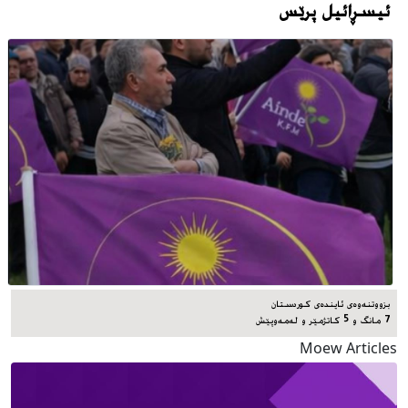
ئیسڕائیل پرێس
بزووتنەوەی ئایندەی کوردستان
7 مانگ و 5 کاتژمێر و له‌مه‌وپێش‌
Moew Articles