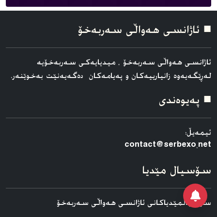
■ ئاژانسی هه‌واڵی سه‌ربه‌خۆ
ئاژانسی هه‌واڵی سه‌ربه‌خۆ ، میدیایەکی سەربەخۆیە
لەڕێگەیەوە زانیارییەکان و پەیامەکان دەگەیەنێت بەخوێنەر.
■ په‌یوه‌ندی
ئیمەیڵ:
contact@serbexo.net
سۆسیال مێدیا
سۆسیالمێدیاکانی ئاژانسی هه‌واڵی سه‌ربه‌خۆ