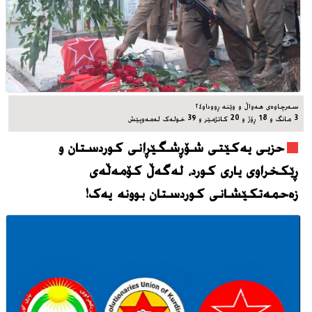
سه‌رچاوه‌ی هه‌واڵ و وێنه‌ ڕووداو٢٤
3 مانگ و 18 ڕۆژ و 20 کاتژمێر و 39 خوله‌ک له‌مه‌وپێش‌
حزبی یەکێتی شۆڕشگێڕانی کوردستان و
ڕێکخراوی یاری کورد، له‌گه‌ڵ کۆمەڵەی
زەحمەتکێشانی کوردستان بوونه‌ یه‌ک!