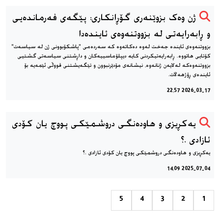
ژن وەک بزوێنەری گۆڕانکاری: پێگەی فەرماندەیی
و ڕابەرایەتی لە بزووتنەوەی ئایندەدا
بزووتنەوەی ئایندە جەخت لەوە دەکاتەوە کە سەردەمی "پاشکۆبوونی ژن لە سیاسەت"
کۆتایی هاتووە. ڕابەرایەتیکردنی کایە دیپلۆماسییەکان و داڕشتنی سیاسەتی گشتیی
بزووتنەوەکە لەلایەن ژنانەوە، نیشانەی مۆدێرنبوون و تێگەیشتنی قووڵی ئێمەیە بۆ
ئایندەی ڕۆژهەڵات.
2026-03-17 22:57
یەکڕیزی و هاودەنگی دروشمێکی پووچ یان کۆدی
ئازادی .؟
یەکڕیزی و هاودەنگی دروشمێکی پووچ یان کۆدی ئازادی .؟
2025-07-04 14:09
5
4
3
2
1