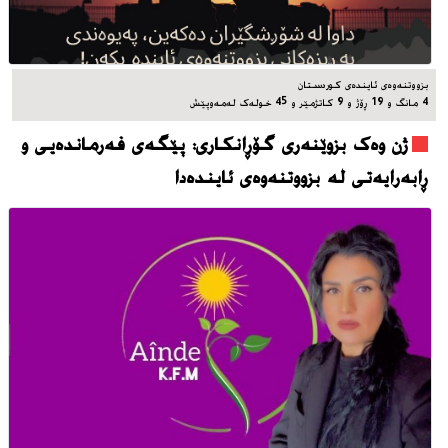
بزووتنه‌وه‌ی ئاینده‌ی کوردستان
4 مانگ و 19 ڕۆژ و 9 کاتژمێر و 45 خوله‌ک له‌مه‌وپێش‌
ژن وەک بزوێنەری گۆڕانکاری: پێگەی فەرماندەیی و
ڕابەرایەتی لە بزووتنەوەی ئایندەدا