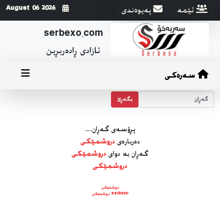
ئێمه
په‌یوه‌ندی
2026 August 06
serbexo.com
ئازادی ڕاده‌ربڕین
سەرەکی
بگه‌ڕێ
پڕۆسه‌ی گه‌ڕان.....
ده‌رباره‌ی
دروشمێکی
گه‌ڕان به دوای
دروشمێکی
دروشمێکی
دروشمێکی
serbexo دروشمێکی