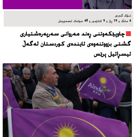
تنۆک گەردی
4 مانگ و 19 ڕۆژ و 9 کاتژمێر و 48 خوله‌ک له‌مه‌وپێش‌
چاوپێکەوتنی ڕەند مەروانی سەرپەرەشتیاری
گشتی بزووتنەوەی ئایندەی کوردستان لەگەڵ
ئیسڕائیل پرێس