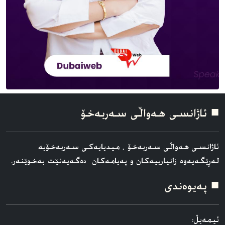
■ ئاژانسی هه‌واڵی سه‌ربه‌خۆ
ئاژانسی هه‌واڵی سه‌ربه‌خۆ ، میدیایەکی سەربەخۆیە
لەڕێگەیەوە زانیارییەکان و پەیامەکان دەگەیەنێت بەخوێنەر.
■ په‌یوه‌ندی
ئیمەیڵ: