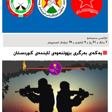
ئاژانسی سه‌ربه‌خۆ
3 مانگ و 21 ڕۆژ و 9 کاتژمێر و 39 خوله‌ک له‌مه‌وپێش‌
یه‌که‌ی به‌رگری بزووتنه‌وه‌ی ئاینده‌ی کوردستان