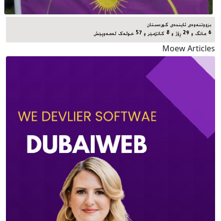
بزووتنەوەی ئایندەی کوردستان
6 مانگ و 29 ڕۆژ و 8 کاتژمێر و 57 خوله‌ک له‌مه‌وپێش‌
Moew Articles