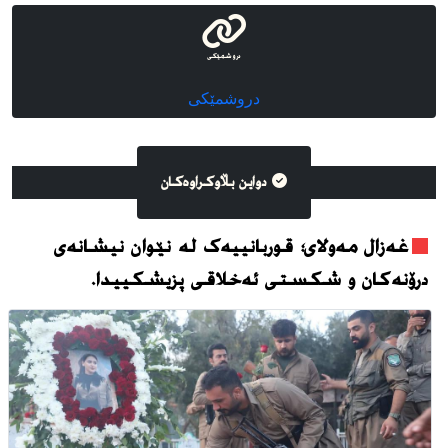
دروشمێکی
دروشمێکی
دواین بڵاوکراوه‌کان
غەزال مەولای؛ قوربانییەک لە نێوان نیشانەی
درۆنەکان و شکستی ئەخلاقی پزیشکییدا.