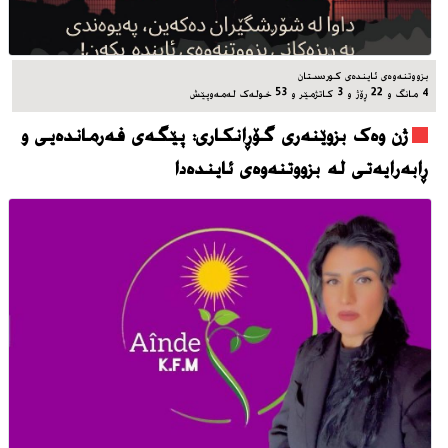
بزووتنه‌وه‌ی ئاینده‌ی کوردستان
4 مانگ و 22 ڕۆژ و 3 کاتژمێر و 53 خوله‌ک له‌مه‌وپێش‌
ژن وەک بزوێنەری گۆڕانکاری: پێگەی فەرماندەیی و
ڕابەرایەتی لە بزووتنەوەی ئایندەدا