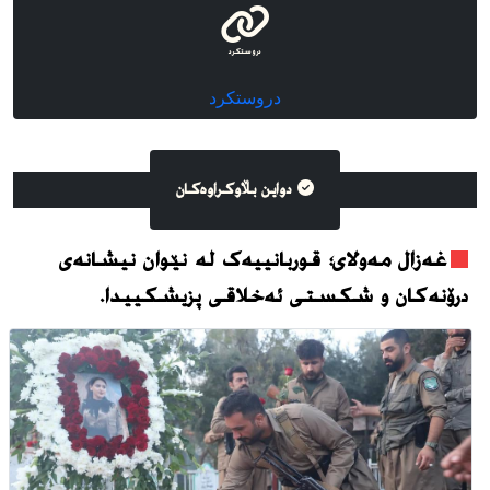
دروستكرد
دروستكرد
دواین بڵاوکراوه‌کان
غەزال مەولای؛ قوربانییەک لە نێوان نیشانەی
درۆنەکان و شکستی ئەخلاقی پزیشکییدا.