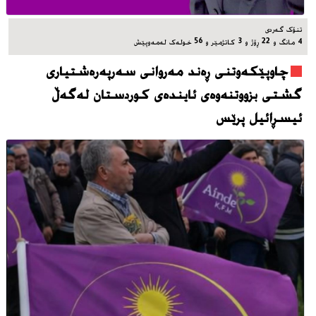
تنۆک گەردی
4 مانگ و 22 ڕۆژ و 3 کاتژمێر و 56 خوله‌ک له‌مه‌وپێش‌
چاوپێکەوتنی ڕەند مەروانی سەرپەرەشتیاری
گشتی بزووتنەوەی ئایندەی کوردستان لەگەڵ
ئیسڕائیل پرێس