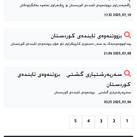
ڕاگەیەندراوی بزووتنەوەی ئایندەی كوردستان بۆ ڕێكخراوی نەتەوە یەكگرتوەكان
2025-07-10 17:32
بزووتنه‌وه‌ی ئاینده‌ی کوردستان
پێداچوونه‌وه‌یه‌ک به سه‌ر دەستوری كارپێكراوی ناو خۆی بزوتنەوەی ئایندەی كوردستان
2025-07-08 21:09
سەرپەرشتیاری گشتی بزوتنەوەی ئایندەی
كوردستان
سەرپەرشتیاری گشتی بزوتنەوەی ئایندەی كوردستان
2025-07-06 03:25
5
4
3
2
1