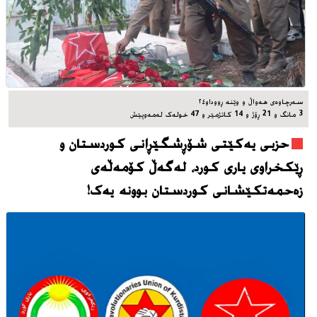
سه‌رچاوه‌ی هه‌واڵ و وێنه‌ ڕووداو٢٤
3 مانگ و 21 ڕۆژ و 14 کاتژمێر و 47 خوله‌ک له‌مه‌وپێش‌
حزبی یەکێتی شۆڕشگێڕانی کوردستان و
ڕێکخراوی یاری کورد، له‌گه‌ڵ کۆمەڵەی
زەحمەتکێشانی کوردستان بوونه‌ یه‌ک!