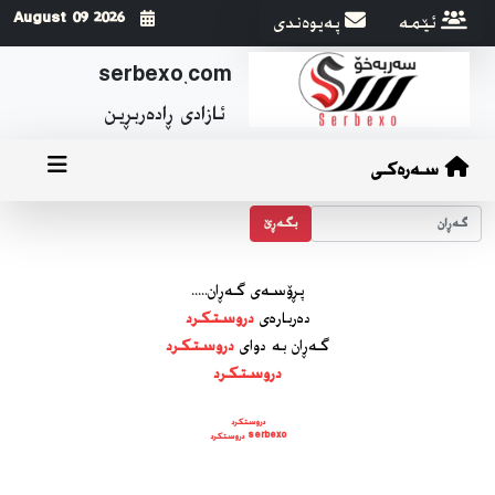
ئێمه
په‌یوه‌ندی
2026 August 09
serbexo.com
ئازادی ڕاده‌ربڕین
سەرەکی
بگه‌ڕێ
پڕۆسه‌ی گه‌ڕان.....
ده‌رباره‌ی
دروستكرد
گه‌ڕان به دوای
دروستكرد
دروستكرد
دروستكرد
serbexo دروستكرد