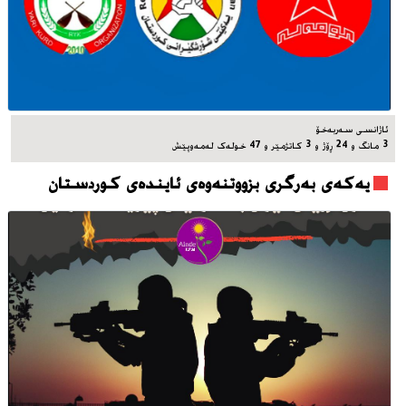
ئاژانسی سه‌ربه‌خۆ
3 مانگ و 24 ڕۆژ و 3 کاتژمێر و 47 خوله‌ک له‌مه‌وپێش‌
یه‌که‌ی به‌رگری بزووتنه‌وه‌ی ئاینده‌ی کوردستان