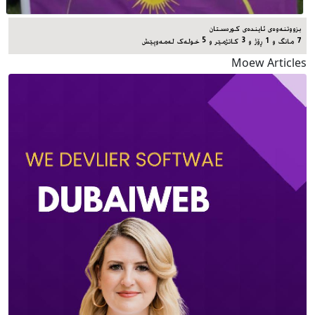
بزووتنەوەی ئایندەی کوردستان
7 مانگ و 1 ڕۆژ و 3 کاتژمێر و 5 خوله‌ک له‌مه‌وپێش‌
Moew Articles