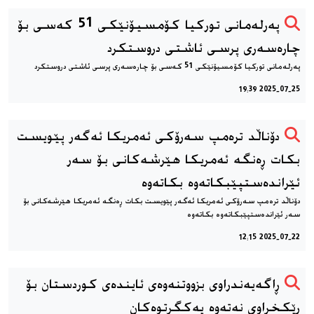
پەرلەمانی توركیا كۆمسیۆنێكی 51 كەسی بۆ
چارەسەری پرسی ئاشتی دروستكرد
پەرلەمانی توركیا كۆمسیۆنێكی 51 كەسی بۆ چارەسەری پرسی ئاشتی دروستكرد
2025-07-25 19:39
دۆناڵد ترەمپ سەرۆکی ئەمریکا ئەگەر پێویست
بکات ڕەنگە ئەمریکا هێرشەکانی بۆ سەر
ئێراندەستپێبکاتەوە بکاتەوە
دۆناڵد ترەمپ سەرۆکی ئەمریکا ئەگەر پێویست بکات ڕەنگە ئەمریکا هێرشەکانی بۆ
سەر ئێراندەستپێبکاتەوە بکاتەوە
2025-07-22 12:15
ڕاگەیەندراوی بزووتنەوەی ئایندەی كوردستان بۆ
ڕێكخراوی نەتەوە یەكگرتوەكان