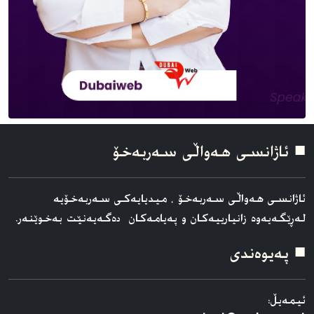
■ ئاژانسی هه‌واڵی سه‌ربه‌خۆ
ئاژانسی هه‌واڵی سه‌ربه‌خۆ ، میدیایەکی سەربەخۆیە
لەڕێگەیەوە زانیارییەکان و پەیامەکان دەگەیەنێت بەخوێنەر.
■ په‌یوه‌ندی
ئیمەیڵ: