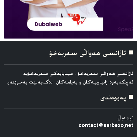
■ ئاژانسی هه‌واڵی سه‌ربه‌خۆ
ئاژانسی هه‌واڵی سه‌ربه‌خۆ ، میدیایەکی سەربەخۆیە
لەڕێگەیەوە زانیارییەکان و پەیامەکان دەگەیەنێت بەخوێنەر.
■ په‌یوه‌ندی
ئیمەیڵ:
contact@serbexo.net