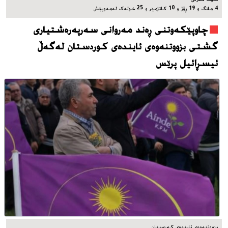
4 مانگ و 19 ڕۆژ و 10 کاتژمێر و 25 خوله‌ک له‌مه‌وپێش‌
چاوپێکەوتنی ڕەند مەروانی سەرپەرەشتیاری
گشتی بزووتنەوەی ئایندەی کوردستان لەگەڵ
ئیسڕائیل پرێس
بزووتنەوەی ئایندەی کوردستان