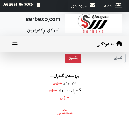
ئێمه
په‌یوه‌ندی
2026 August 06
serbexo.com
ئازادی ڕاده‌ربڕین
سەرەکی
بگه‌ڕێ
پڕۆسه‌ی گه‌ڕان.....
ده‌رباره‌ی
حزبی
گه‌ڕان به دوای
حزبی
حزبی
حزبی
serbexo حزبی