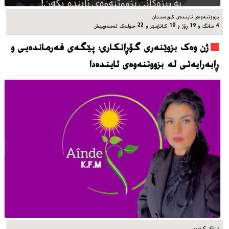
بزووتنه‌وه‌ی ئاینده‌ی کوردستان
4 مانگ و 19 ڕۆژ و 10 کاتژمێر و 22 خوله‌ک له‌مه‌وپێش‌
ژن وەک بزوێنەری گۆڕانکاری: پێگەی فەرماندەیی و
ڕابەرایەتی لە بزووتنەوەی ئایندەدا
تنۆک گەردی