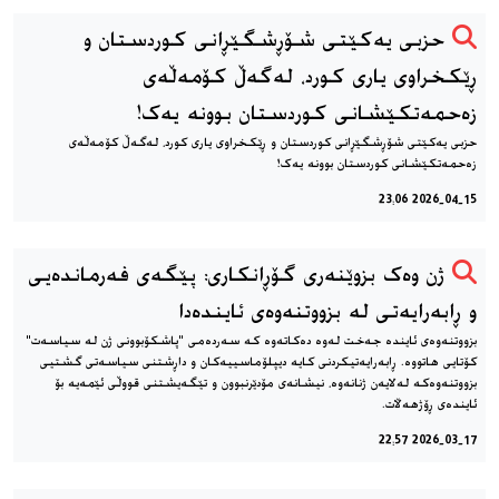
حزبی یەکێتی شۆڕشگێڕانی کوردستان و
ڕێکخراوی یاری کورد، له‌گه‌ڵ کۆمەڵەی
زەحمەتکێشانی کوردستان بوونه‌ یه‌ک!
حزبی یەکێتی شۆڕشگێڕانی کوردستان و ڕێکخراوی یاری کورد، له‌گه‌ڵ کۆمەڵەی
زەحمەتکێشانی کوردستان بوونه‌ یه‌ک!
2026-04-15 23:06
ژن وەک بزوێنەری گۆڕانکاری: پێگەی فەرماندەیی
و ڕابەرایەتی لە بزووتنەوەی ئایندەدا
بزووتنەوەی ئایندە جەخت لەوە دەکاتەوە کە سەردەمی "پاشکۆبوونی ژن لە سیاسەت"
کۆتایی هاتووە. ڕابەرایەتیکردنی کایە دیپلۆماسییەکان و داڕشتنی سیاسەتی گشتیی
بزووتنەوەکە لەلایەن ژنانەوە، نیشانەی مۆدێرنبوون و تێگەیشتنی قووڵی ئێمەیە بۆ
ئایندەی ڕۆژهەڵات.
2026-03-17 22:57