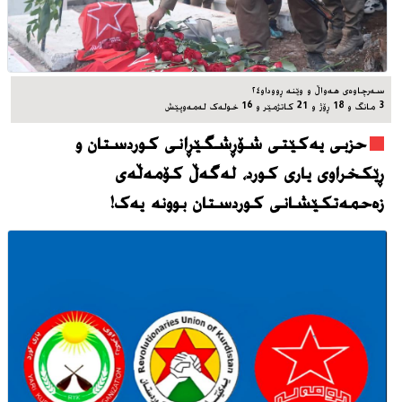
سه‌رچاوه‌ی هه‌واڵ و وێنه‌ ڕووداو٢٤
3 مانگ و 18 ڕۆژ و 21 کاتژمێر و 16 خوله‌ک له‌مه‌وپێش‌
حزبی یەکێتی شۆڕشگێڕانی کوردستان و
ڕێکخراوی یاری کورد، له‌گه‌ڵ کۆمەڵەی
زەحمەتکێشانی کوردستان بوونه‌ یه‌ک!