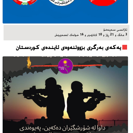
ئاژانسی سه‌ربه‌خۆ
3 مانگ و 21 ڕۆژ و 10 کاتژمێر و 16 خوله‌ک له‌مه‌وپێش‌
یه‌که‌ی به‌رگری بزووتنه‌وه‌ی ئاینده‌ی کوردستان