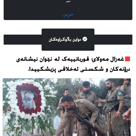
حزبی
حزبی
دواین بڵاوکراوه‌کان
غەزال مەولای؛ قوربانییەک لە نێوان نیشانەی
درۆنەکان و شکستی ئەخلاقی پزیشکییدا.