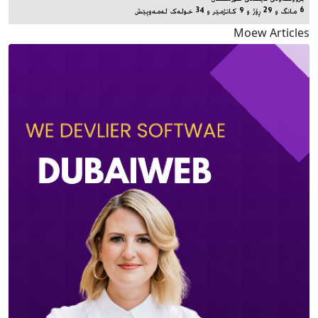
6 مانگ و 29 ڕۆژ و 9 کاتژمێر و 34 خوله‌ک له‌مه‌وپێش‌
Moew Articles