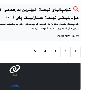
کۆمپانیای تێسلا، نوێترین بەرهەمی 
مۆبایلێکی تێسلا ستارلینک پای ٢٠٢٦
وزەی خۆر شەحن ببێتەوە. کەوتە بازاڕەوە
2025-06-29 20:20
5
4
3
2
1
تێسلا،
تێسلا،