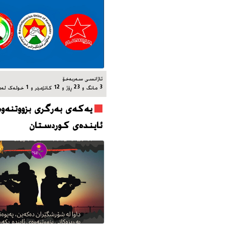
ئاژانسی سه‌ربه‌خۆ
3 مانگ و 23 ڕۆژ و 12 کاتژمێر و 1 خوله‌ک له‌مه‌وپێش‌
یه‌که‌ی به‌رگری بزووتنه‌وه
ئاینده‌ی کوردستان