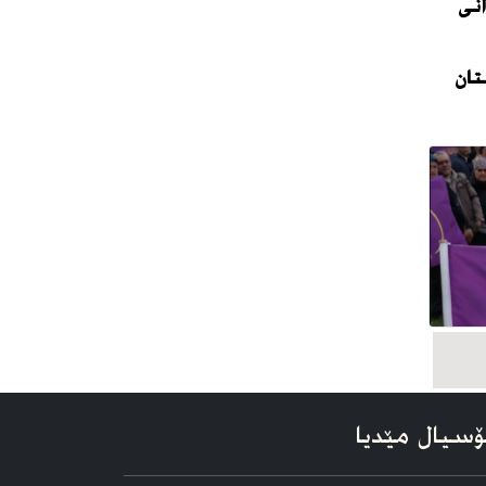
نی
تان
سیال مێدیا