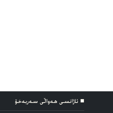
■ ئاژانسی هه‌واڵی سه‌ربه‌خۆ