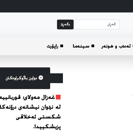
بگه‌ڕێ
ئه‌ده‌ب و هونه‌ر
■ سینەما
■ راپۆرت
دواین بڵاوکراوه‌کان
غەزال مەولای؛ قوربانیی
لە نێوان نیشانەی درۆنەکان
شکستی ئەخلاقی
پزیشکییدا.