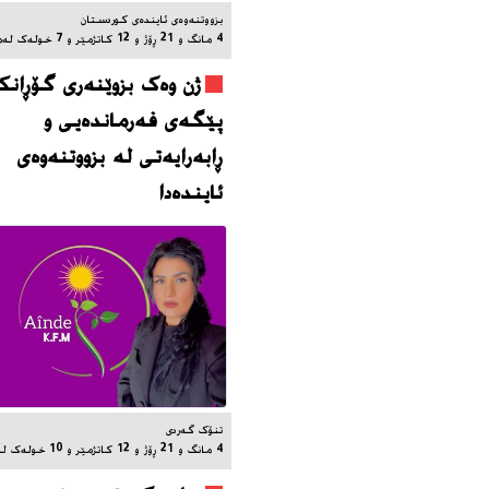
بزووتنه‌وه‌ی ئاینده‌ی کوردستان
4 مانگ و 21 ڕۆژ و 12 کاتژمێر و 7 خوله‌ک له‌مه‌وپێش‌
ژن وەک بزوێنەری گۆڕانکا
پێگەی فەرماندەیی و
ڕابەرایەتی لە بزووتنەوەی
ئایندەدا
تنۆک گەردی
4 مانگ و 21 ڕۆژ و 12 کاتژمێر و 10 خوله‌ک له‌مه‌وپێش‌