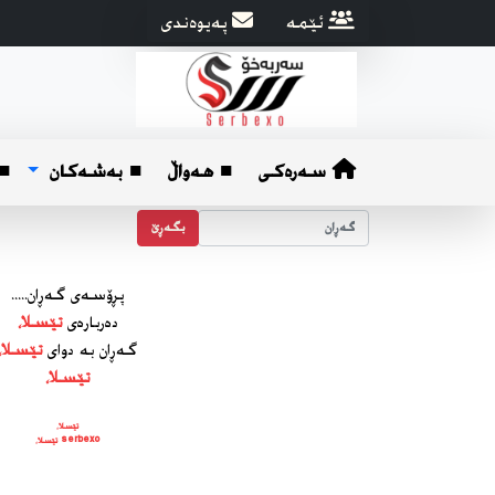
ئێمه
په‌یوه‌ندی
سەرەکی
■ هه‌واڵ
■ بەشەکان
■ 
بگه‌ڕێ
پڕۆسه‌ی گه‌ڕان.....
ده‌رباره‌ی
تێسلا،
گه‌ڕان به دوای
تێسلا،
تێسلا،
تێسلا،
serbexo تێسلا،