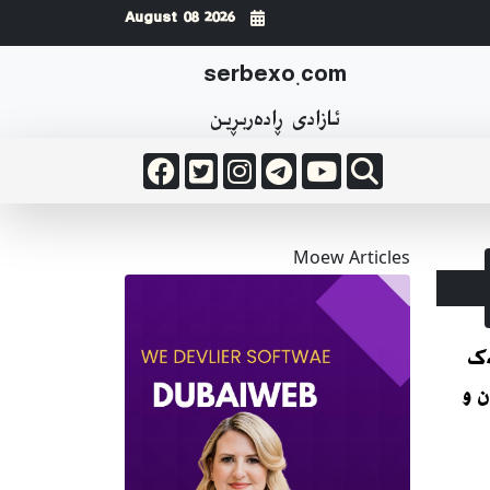
2026 August 08
serbexo.com
ئازادی ڕاده‌ربڕین
Moew Articles
ەک
 و