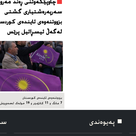
چاوپێکەوتنی ڕەند مەروا
سەرپەرەشتیاری گشتی
بزووتنەوەی ئایندەی کوردس
لەگەڵ ئیسڕائیل پرێس
بزووتنەوەی ئایندەی کوردستان
7 مانگ و 11 کاتژمێر و 19 خوله‌ک له‌مه‌وپێش‌
■ په‌یوه‌ندی
سۆ