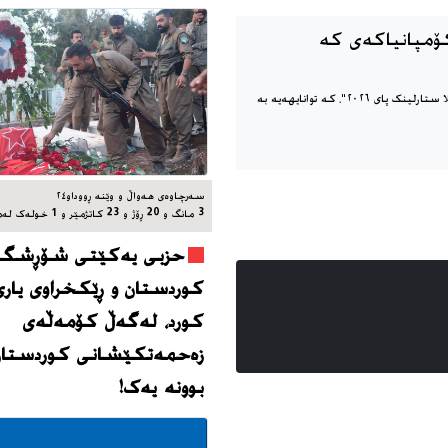
کۆمپانیاکەی کە
کۆمپانیای تێسلا، نوێترین بەرهەمی کۆمپانیاکەی کە مۆبایلێکی تێسلا ستارلینک پای ٢٠٢٦"، کە توانایهەیە بە
سه‌رچاوه‌ی هه‌واڵ و وێنه‌ ڕووداو٢٤
3 مانگ و 20 ڕۆژ و 23 کاتژمێر و 1 خوله‌ک له‌مه‌وپێش‌
حزبی یەکێتی شۆڕشگێڕ
کوردستان و ڕێکخراوی یاری
کورد، له‌گه‌ڵ کۆمەڵەی
زەحمەتکێشانی کوردستان
بوونه‌ یه‌ک!