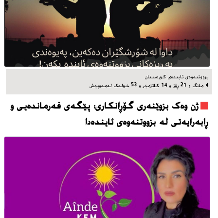
بزووتنه‌وه‌ی ئاینده‌ی کوردستان
4 مانگ و 21 ڕۆژ و 14 کاتژمێر و 53 خوله‌ک له‌مه‌وپێش‌
ژن وەک بزوێنەری گۆڕانکاری: پێگەی فەرماندەیی و
ڕابەرایەتی لە بزووتنەوەی ئایندەدا