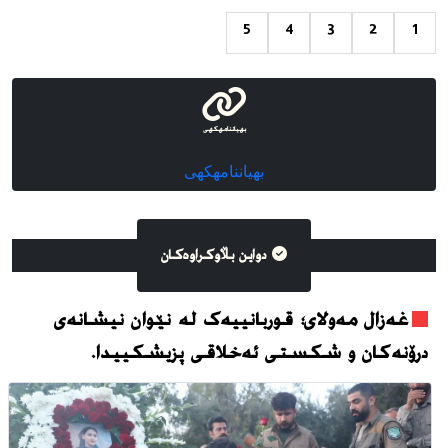
5
4
3
2
1
بهیاننامهکهی
بهیاننامهکهی
دواین بڵاوکراوه‌کان
غەزال مەولای؛ قوربانییەک لە نێوان نیشانەی
درۆنەکان و شکستی ئەخلاقی پزیشکییدا.