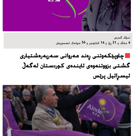
تنۆک گەردی
4 مانگ و 21 ڕۆژ و 14 کاتژمێر و 56 خوله‌ک له‌مه‌وپێش‌
چاوپێکەوتنی ڕەند مەروانی سەرپەرەشتیاری
گشتی بزووتنەوەی ئایندەی کوردستان لەگەڵ
ئیسڕائیل پرێس