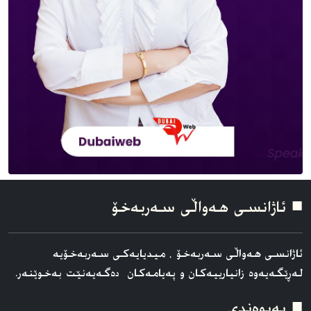
■ ئاژانسی هه‌واڵی سه‌ربه‌خۆ
ئاژانسی هه‌واڵی سه‌ربه‌خۆ ، میدیایەکی سەربەخۆیە
لەڕێگەیەوە زانیارییەکان و پەیامەکان دەگەیەنێت بەخوێنەر.
■ په‌یوه‌ندی