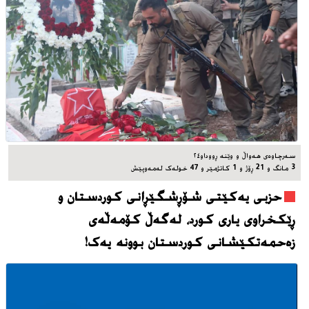
سه‌رچاوه‌ی هه‌واڵ و وێنه‌ ڕووداو٢٤
3 مانگ و 21 ڕۆژ و 1 کاتژمێر و 47 خوله‌ک له‌مه‌وپێش‌
حزبی یەکێتی شۆڕشگێڕانی کوردستان و
ڕێکخراوی یاری کورد، له‌گه‌ڵ کۆمەڵەی
زەحمەتکێشانی کوردستان بوونه‌ یه‌ک!