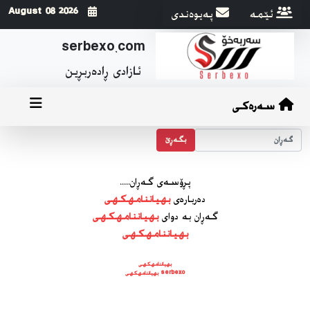
ئێمه
په‌یوه‌ندی
2026 August 08
serbexo.com
ئازادی ڕاده‌ربڕین
سەرەکی
بگه‌ڕێ
پڕۆسه‌ی گه‌ڕان.....
ده‌رباره‌ی
بهیاننامهکهی
گه‌ڕان به دوای
بهیاننامهکهی
بهیاننامهکهی
بهیاننامهکهی
serbexo بهیاننامهکهی