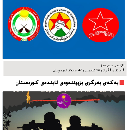
ئاژانسی سه‌ربه‌خۆ
3 مانگ و 23 ڕۆژ و 14 کاتژمێر و 47 خوله‌ک له‌مه‌وپێش‌
یه‌که‌ی به‌رگری بزووتنه‌وه‌ی ئاینده‌ی کوردستان