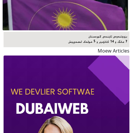
بزووتنەوەی ئایندەی کوردستان
7 مانگ و 14 کاتژمێر و 5 خوله‌ک له‌مه‌وپێش‌
Moew Articles