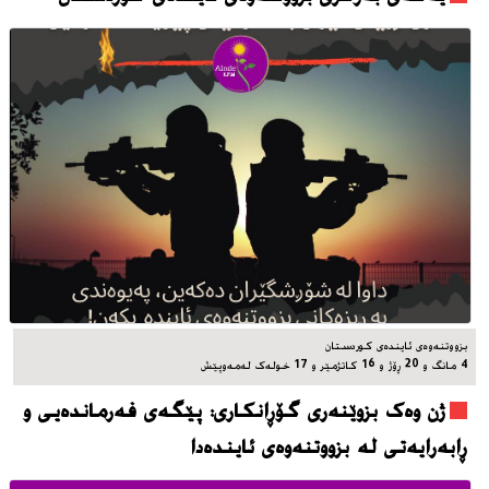
بزووتنه‌وه‌ی ئاینده‌ی کوردستان
4 مانگ و 20 ڕۆژ و 16 کاتژمێر و 17 خوله‌ک له‌مه‌وپێش‌
ژن وەک بزوێنەری گۆڕانکاری: پێگەی فەرماندەیی و
ڕابەرایەتی لە بزووتنەوەی ئایندەدا