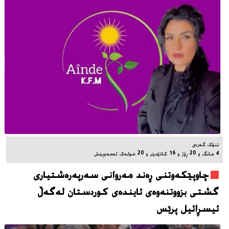
تنۆک گەردی
4 مانگ و 20 ڕۆژ و 16 کاتژمێر و 20 خوله‌ک له‌مه‌وپێش‌
چاوپێکەوتنی ڕەند مەروانی سەرپەرەشتیاری
گشتی بزووتنەوەی ئایندەی کوردستان لەگەڵ
ئیسڕائیل پرێس