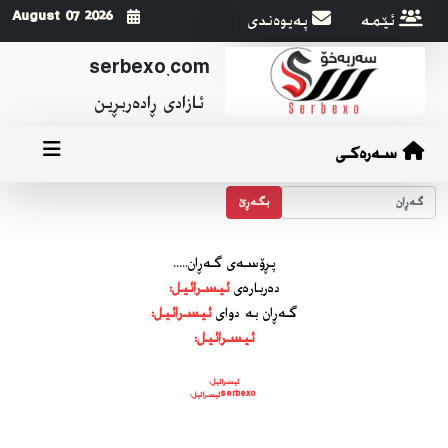
ئێمه
په‌یوه‌ندی
2026 August 07
serbexo.com
ئازادی ڕاده‌ربڕین
سەرەکی
بگه‌ڕێ
پڕۆسه‌ی گه‌ڕان.....
ده‌رباره‌ی
‎ئیسرائیل:
گه‌ڕان به دوای
serbexo ‎ئیسرائیل: