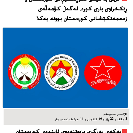
ڕێکخراوی یاری کورد، له‌گه‌ڵ کۆمەڵەی
زەحمەتکێشانی کوردستان بوونه‌ یه‌ک!
ئاژانسی سه‌ربه‌خۆ
3 مانگ و 22 ڕۆژ و 16 کاتژمێر و 11 خوله‌ک له‌مه‌وپێش‌
یه‌که‌ی به‌رگری بزووتنه‌وه‌ی ئاینده‌ی کوردستان