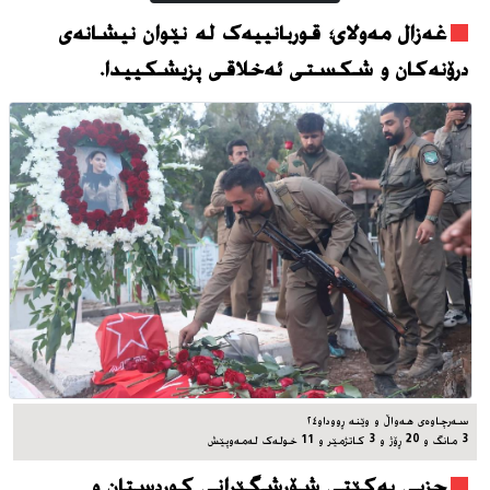
غەزال مەولای؛ قوربانییەک لە نێوان نیشانەی
درۆنەکان و شکستی ئەخلاقی پزیشکییدا.
سه‌رچاوه‌ی هه‌واڵ و وێنه‌ ڕووداو٢٤
3 مانگ و 20 ڕۆژ و 3 کاتژمێر و 11 خوله‌ک له‌مه‌وپێش‌
حزبی یەکێتی شۆڕشگێڕانی کوردستان و