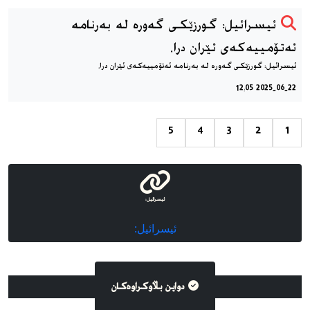
‎ئیسرائیل: گورزێکی گەورە لە بەرنامە
ئەتۆمییەکەی ئێران درا،
2025-06-22 12:05
5
4
3
2
1
دواین بڵاوکراوه‌کان