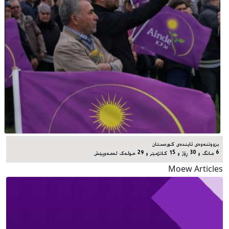
بزووتنەوەی ئایندەی کوردستان
6 مانگ و 30 ڕۆژ و 15 کاتژمێر و 29 خوله‌ک له‌مه‌وپێش‌
Moew Articles